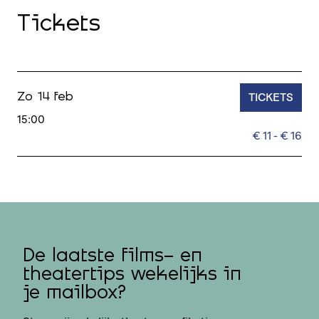
Tickets
TICKETS
Zo 14 feb
15:00
€ 11 - € 16
De laatste films- en
theatertips wekelijks in
je mailbox?