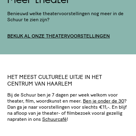
Meer theater
Benieuwd welke thea­ter­voor­stel­lingen nog meer in de
Schuur te zien zijn?
BEKIJK AL ONZE THEATERVOORSTELLINGEN
HET
MEEST
CULTURELE
UITJE
IN
HET
CENTRUM
VAN
HAARLEM
Bij de Schuur ben je 7 dagen per week welkom voor
theater, film, woordkunst en meer.
Ben je onder de 30
?
Dan ga je naar voor­stel­lingen voor slechts €11,-. En blijf
na afloop van je theater- of filmbezoek vooral gezellig
napraten in ons
Schuurcafé
!