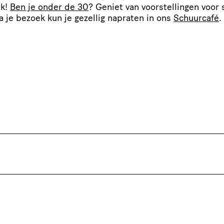
ek!
Ben je onder de 30
? Geniet van voor­stel­lingen voor 
Na je bezoek kun je gezellig napraten in ons
Schuurcafé
.