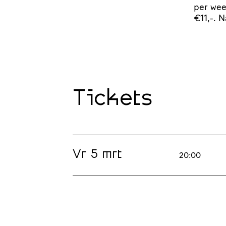
per we
€11,-. 
Tickets
Vr 5 mrt
20:00