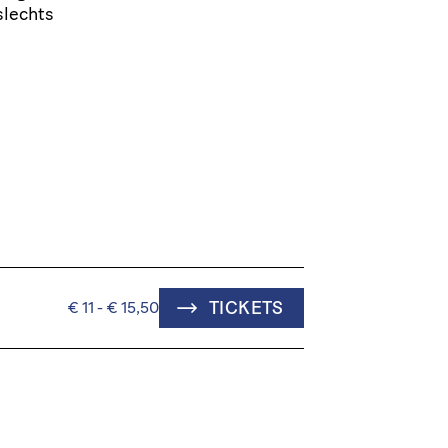
slechts
TICKETS
€ 11 - € 15,50