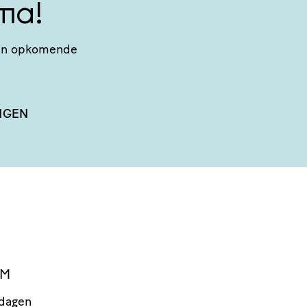
ma!
n van opkomende
NGEN
EM
 dagen