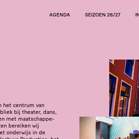
AGENDA
SEIZOEN 26/27
I
in het centrum van
liek bij theater, dans,
en met maat­schap­pe­
iten bereiken wij
et onderwijs in de