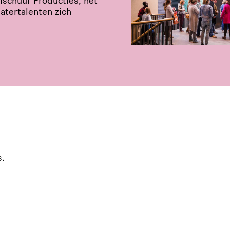
­schuur Producties, het
ter­ta­lenten zich
s.