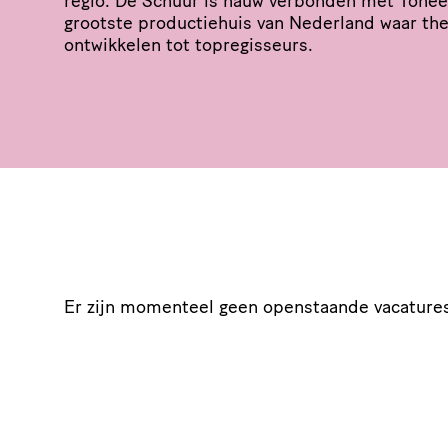
regio. De Schuur is nauw verbonden met Toneel
grootste produc­tie­huis van Nederland waar thea­
ontwikkelen tot topregisseurs.
Er zijn momenteel geen openstaande vacature