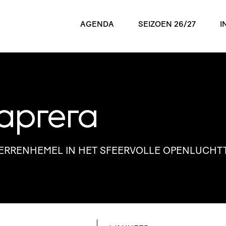
AGENDA
SEIZOEN 26/27
I
aprera
R­REN­HEMEL IN HET SFEERVOLLE OPEN­LUCHT­