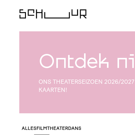
Ontdek ni
ONS THEA­TER­SEI­ZOEN 2026/202
KAARTEN!
ALLES
FILM
THEATER
DANS