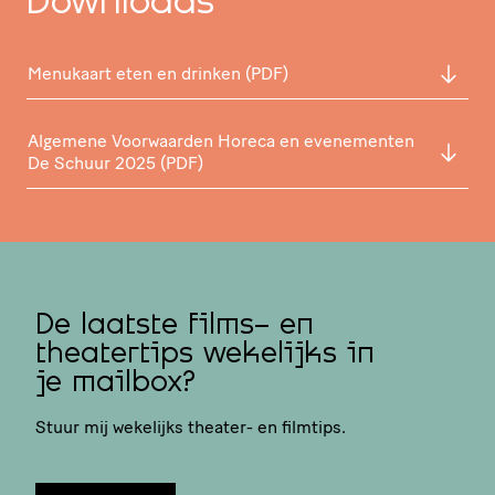
Downloads
Menukaart eten en drinken (
PDF
)
Algemene Voorwaarden Horeca en evenementen
De Schuur 2025 (
PDF
)
De laatste films- en
theatertips wekelijks in
je mailbox?
Stuur mij wekelijks theater- en filmtips.