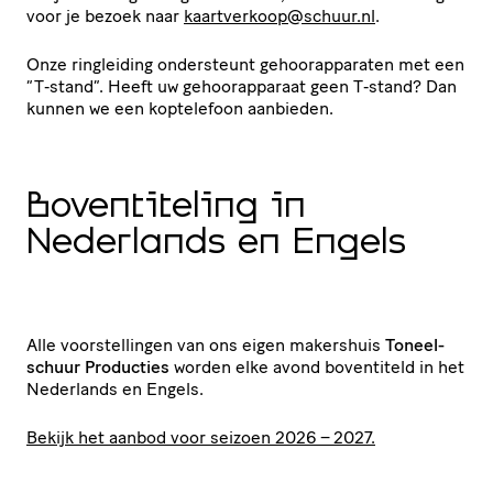
voor je bezoek naar
kaartverkoop@​schuur.​nl
.
Onze ringleiding ondersteunt gehoor­ap­pa­raten met een
“
T‑stand”. Heeft uw gehoor­ap­pa­raat geen T‑stand? Dan
kunnen we een koptelefoon aanbieden.
Boven­ti­te­ling in
Nederlands en Engels
Alle voor­stel­lingen van ons eigen makershuis
Toneel­
schuur Producties
worden elke avond boventiteld in het
Nederlands en Engels.
Bekijk het aanbod voor seizoen 2026 – 2027.