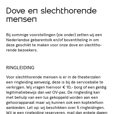
Dove en slecht­ho­rende
mensen
Bij sommige voor­stel­lingen (zie onder) zetten wij een
Nederlandse gebarentolk en/​of boven­ti­te­ling in om
deze geschikt te maken voor onze dove en slecht­ho­
rende bezoekers.
RINGLEIDING
Voor slecht­ho­rende mensen is er in de thea­ter­zalen
een ringleiding aanwezig, deze is bij de servi­ce­balie te
verkrijgen. Wij vragen hiervoor € 10,- borg of een geldig
legi­ti­ma­tie­be­wijs dan wel OV-pas. De ringleiding kan
met behulp van een lus gekoppeld worden aan een
gehoor­ap­pa­raat maar wij kunnen ook een koptelefoon
aanbieden. Let op: wij beschikken over 5 ring­lei­dingen.
Wil je een ringleiding reserveren, mail dan enkele dagen