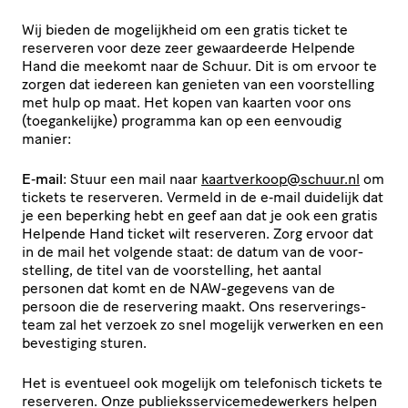
Wij bieden de moge­lijk­heid om een gratis ticket te
reserveren voor deze zeer gewaar­deerde Helpende
Hand die meekomt naar de Schuur. Dit is om ervoor te
zorgen dat iedereen kan genieten van een voor­stel­ling
met hulp op maat. Het kopen van kaarten voor ons
(toegan­ke­lijke) programma kan op een eenvoudig
manier:
E‑mail
: Stuur een mail naar
kaartverkoop@​schuur.​nl
om
tickets te reserveren. Vermeld in de e‑mail duidelijk dat
je een beperking hebt en geef aan dat je ook een gratis
Helpende Hand ticket wilt reserveren. Zorg ervoor dat
in de mail het volgende staat: de datum van de voor­
stel­ling, de titel van de voor­stel­ling, het aantal
personen dat komt en de NAW-gegevens van de
persoon die de reservering maakt. Ons reser­ve­rings­
team zal het verzoek zo snel mogelijk verwerken en een
bevestiging sturen.
Het is eventueel ook mogelijk om telefonisch tickets te
reserveren. Onze publieks­ser­vi­ce­me­de­wer­kers helpen