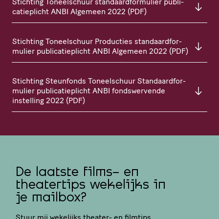
Stichting Toneel­schuur stan­daard­for­mu­lier publi­
ca­tie­plicht
ANBI
Algemeen 2022 (
PDF
)
Stichting Toneel­schuur Producties stan­daard­for­
mu­lier publi­ca­tie­plicht
ANBI
Algemeen 2022 (
PDF
)
Stichting Steunfonds Toneel­schuur Stan­daard­for­
mu­lier publi­ca­tie­plicht
ANBI
fonds­wer­vende
instelling 2022 (
PDF
)
De laatste films- en
theatertips wekelijks in
je mailbox?
Stuur mij wekelijks theater- en filmtips.