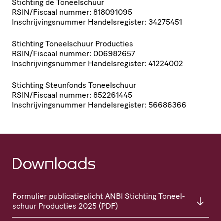
Stichting de Toneel­schuur
RSIN
/​Fiscaal nummer: 818091095
Inschrij­vings­nummer Handels­re­gister: 34275451
Stichting Toneel­schuur Producties
RSIN
/​Fiscaal nummer: 006982657
Inschrij­vings­nummer Handels­re­gister: 41224002
Stichting Steunfonds Toneel­schuur
RSIN
/​Fiscaal nummer: 852261445
Inschrij­vings­nummer Handels­re­gister: 56686366
Downloads
Formulier publi­ca­tie­plicht
ANBI
Stichting Toneel­
schuur Producties 2025 (
PDF
)