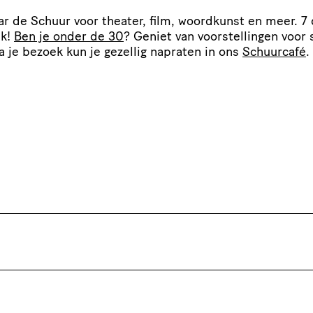
r de Schuur voor theater, film, woordkunst en meer. 7
ek!
Ben je onder de 30
? Geniet van voor­stel­lingen voor 
Na je bezoek kun je gezellig napraten in ons
Schuurcafé
.