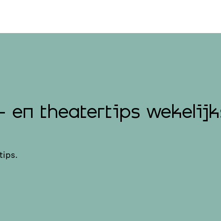
- en theatertips wekelijk
tips.