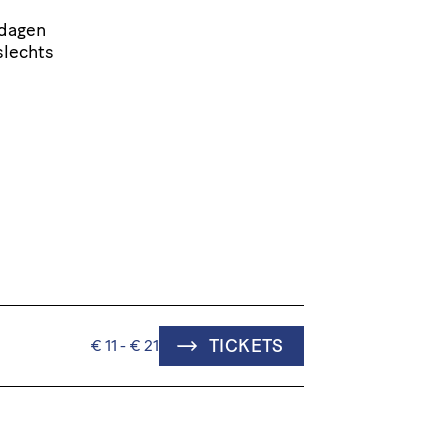
 dagen
slechts
TICKETS
€ 11 - € 21