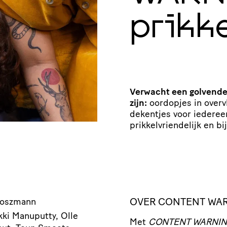
prikke
Verwacht een golvende, 
zijn:
oordopjes in overv
dekentjes voor iedereen
prikkelvriendelijk en bi
OVER CONTENT WAR
Doszmann
kki Manuputty, Olle
Met
CONTENT WARNING: