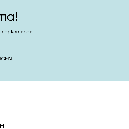
ma!
n van opkomende
NGEN
EM