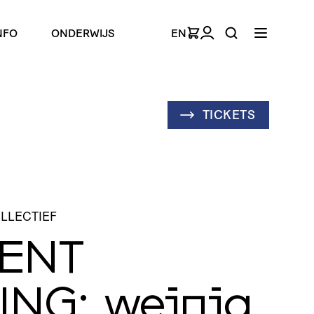
NFO
ONDERWIJS
EN
TICKETS
OLLECTIEF
ENT
ING
: weinig