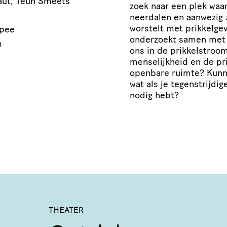
aut, Teun Smeets
zoek naar een plek waar
neerdalen en aanwezig z
worstelt met prikkelgev
Spee
onderzoekt samen met p
m
ons in de prikkelstroo
menselijkheid en de pri
openbare ruimte? Kunn
wat als je tegenstrijdi
nodig hebt?
THEATER