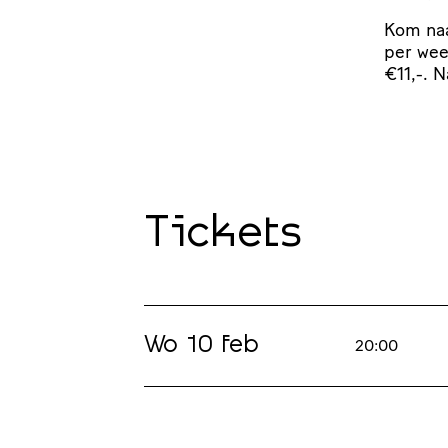
Kom naa
per we
€11,-. 
Tickets
Wo 10 feb
20:00