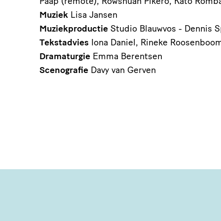
Paap (remote), Rowshuan Pikero, Kato Romb
Muziek
Lisa Jansen
Muziekproductie
Studio Blauwvos - Dennis 
Tekstadvies
Iona Daniel, Rineke Roosenboo
Dramaturgie
Emma Berentsen
Scenografie
Davy van Gerven