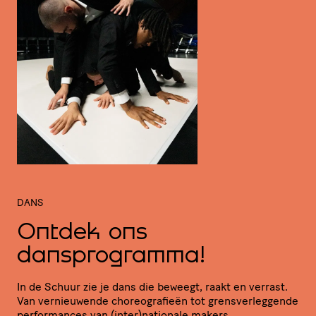
DANS
Ontdek ons
dansprogramma!
In de Schuur zie je dans die beweegt, raakt en verrast.
Van vernieu­wende chore­o­gra­fieën tot grens­ver­leg­gende
perfor­mances van (inter)nationale makers.