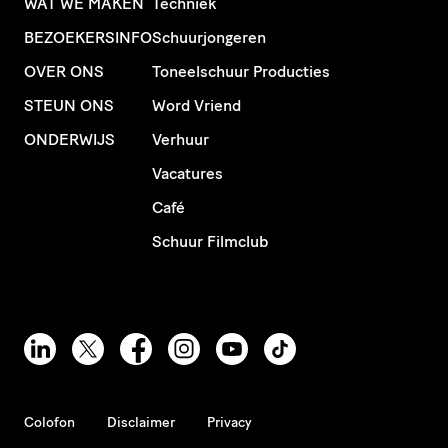
WAT WE MAKEN
Techniek
BEZOEKERSINFO
Schuurjongeren
OVER ONS
Toneelschuur Producties
STEUN ONS
Word Vriend
ONDERWIJS
Verhuur
Vacatures
Café
Schuur Filmclub
Colofon
Disclaimer
Privacy