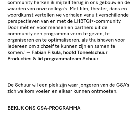
community herken ik mijzelf terug in ons gebouw en de
waarden van onze collega’s. Met film, theater, dans en
woordkunst vertellen we verhalen vanuit verschil­lende
perspec­tieven van en met de
LHBTQI
+-community.
Door mét en voor mensen en partners uit de
community een programma vorm te geven, te
organiseren en te opti­ma­li­seren, als thuishaven voor
iedereen om zichzelf te kunnen zijn en samen te
komen.” —
Fabian Pikula, hoofd Toneel­schuur
Producties
&
lid program­ma­team Schuur
De Schuur wil een plek zijn waar jongeren van de
GSA
’s
zich welkom voelen en elkaar kunnen ontmoeten.
BEKIJK ONS GSA-PROGRAMMA