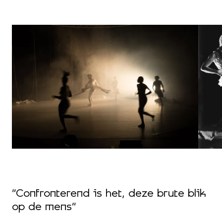
“
“Confronterend is het, deze brute blik
o
op de mens”
b