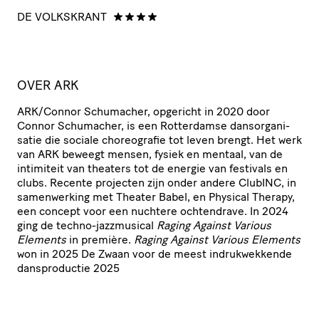
DE VOLKSKRANT
H
OVER
ARK
ARK
/​Connor Schumacher, opgericht in 2020 door
Connor Schumacher, is een Rotterdamse dans­or­ga­ni­
satie die sociale chore­o­grafie tot leven brengt. Het werk
van
ARK
beweegt mensen, fysiek en mentaal, van de
intimiteit van theaters tot de energie van festivals en
clubs. Recente projecten zijn onder andere ClubINC, in
samen­wer­king met Theater Babel, en Physical Therapy,
een concept voor een nuchtere ochtendrave. In 2024
ging de techno-jazzmusical
Raging Against Various
Elements
in première.
Raging Against Various Elements
won in 2025 De Zwaan voor de meest indruk­wek­kende
dans­pro­ductie 2025