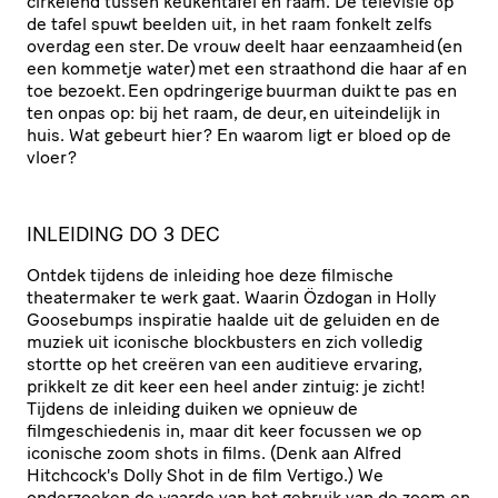
cirkelend tussen keukentafel en raam. De televisie op
de tafel spuwt beelden uit, in het raam fonkelt zelfs
overdag een ster. De vrouw deelt haar eenzaamheid (en
een kommetje water) met een straathond die haar af en
toe bezoekt. Een opdringerige buurman duikt te pas en
ten onpas op: bij het raam, de deur, en uiteindelijk in
huis. Wat gebeurt hier? En waarom ligt er bloed op de
vloer?
INLEIDING DO 3 DEC
Ontdek tijdens de inleiding hoe deze filmische
theatermaker te werk gaat. Waarin Özdogan in Holly
Goosebumps inspiratie haalde uit de geluiden en de
muziek uit iconische blockbusters en zich volledig
stortte op het creëren van een auditieve ervaring,
prikkelt ze dit keer een heel ander zintuig: je zicht!
Tijdens de inleiding duiken we opnieuw de
filmgeschiedenis in, maar dit keer focussen we op
iconische zoom shots in films. (Denk aan Alfred
Hitchcock's Dolly Shot in de film Vertigo.) We
onderzoeken de waarde van het gebruik van de zoom en