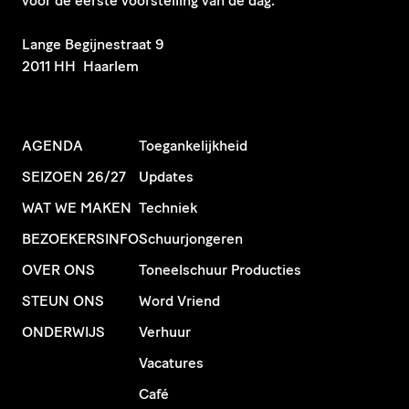
voor de eerste voorstelling van de dag.
​Lange Begijnestraat 9
2011 HH Haarlem
AGENDA
Toegankelijkheid
SEIZOEN 26/27
Updates
WAT WE MAKEN
Techniek
BEZOEKERSINFO
Schuurjongeren
OVER ONS
Toneelschuur Producties
STEUN ONS
Word Vriend
ONDERWIJS
Verhuur
Vacatures
Café