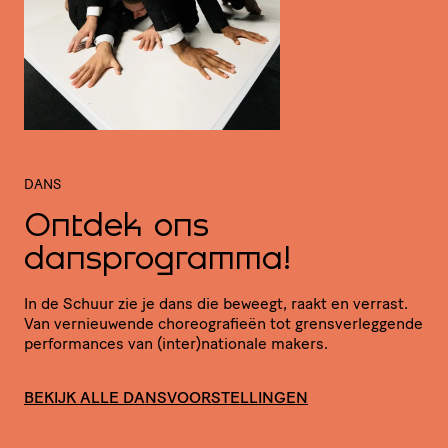
DANS
Ontdek ons
dansprogramma!
In de Schuur zie je dans die beweegt, raakt en verrast.
Van vernieu­wende chore­o­gra­fieën tot grens­ver­leg­gende
perfor­mances van (inter)nationale makers.
BEKIJK ALLE DANSVOORSTELLINGEN