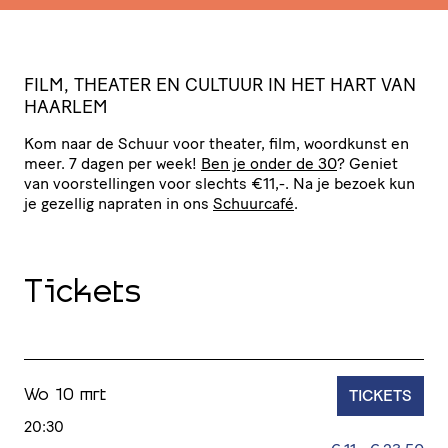
F
ILM, THEATER EN CULTUUR IN HET HART VAN
HAARLEM
Kom naar de Schuur voor theater, film, woordkunst en
meer. 7 dagen per week!
Ben je onder de 30
? Geniet
van voor­stel­lingen voor slechts €11,-. Na je bezoek kun
je gezellig napraten in ons
Schuurcafé
.
Tickets
TICKETS
Wo 10 mrt
20:30