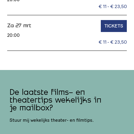
€ 11 - € 23,50
TICKETS
Za 27 mrt
20:00
€ 11 - € 23,50
De laatste films- en
theatertips wekelijks in
je mailbox?
Stuur mij wekelijks theater- en filmtips.