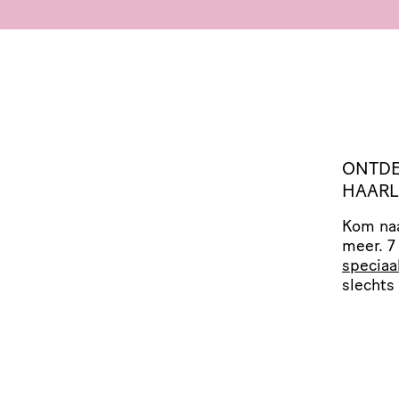
ONTD
HAAR
Kom naa
meer. 7
speciaa
slechts 