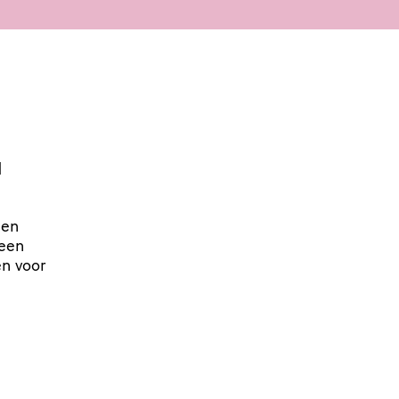
N
 en
 een
en voor