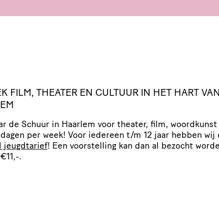
EK
FILM
,
THEATER
EN
CULTUUR
IN
HET
HART
VA
LEM
r de Schuur in Haarlem voor theater, film, woordkunst
 dagen per week! Voor iedereen t/​m 12 jaar hebben wij
l jeugdtarief
! Een voor­stel­ling kan dan al bezocht word
€11,-.