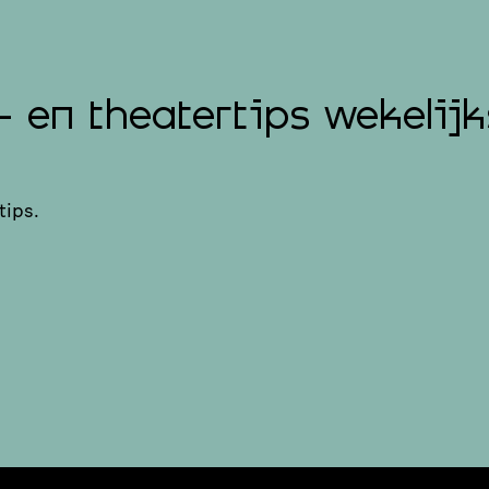
- en theatertips wekelijk
tips.