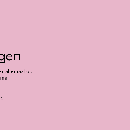
ngen
er allemaal op
mma!
G