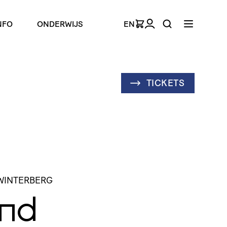
NFO
ONDERWIJS
EN
TICKETS
 WINTERBERG
nd