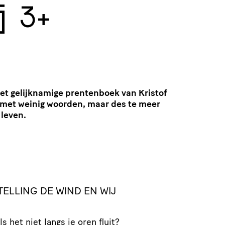
j
3+
het gelijknamige prentenboek van Kristof
 met weinig woorden, maar des te meer
 leven.
ELLING DE WIND EN WIJ
?
s het niet langs je oren fluit?