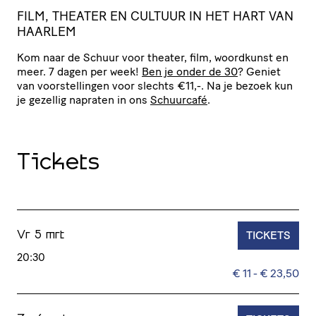
F
ILM, THEATER EN CULTUUR IN HET HART VAN
HAARLEM
Kom naar de Schuur voor theater, film, woordkunst en
meer. 7 dagen per week!
Ben je onder de 30
? Geniet
van voor­stel­lingen voor slechts €11,-. Na je bezoek kun
je gezellig napraten in ons
Schuurcafé
.
Tickets
TICKETS
Vr 5 mrt
20:30
€ 11 - € 23,50