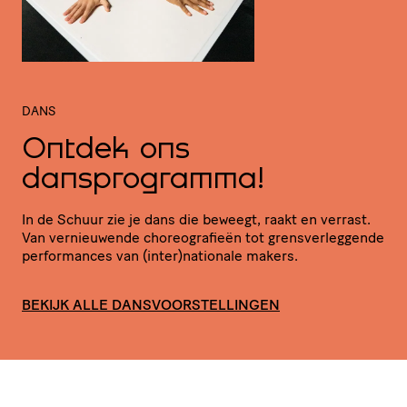
DANS
Ontdek ons
dansprogramma!
In de Schuur zie je dans die beweegt, raakt en verrast.
Van vernieu­wende chore­o­gra­fieën tot grens­ver­leg­gende
perfor­mances van (inter)nationale makers.
BEKIJK ALLE DANSVOORSTELLINGEN