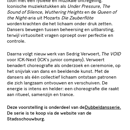
toon met een fysieke en muzikale ontregeling.
Iconische muziekstukken als
Under Pressure
,
The
Sound of Silence
,
Wuthering Heights
en de
Queen of
the Night
-aria uit Mozarts
Die Zauberflöte
worden krachten die het lichaam onder druk zetten.
Dansers bewegen tussen beheersing en uitbarsting,
terwijl virtuositeit vragen oproept over perfectie en
controle.
Daarna volgt nieuw werk van Sedrig Verwoert,
The VOID
voor ICK-Next (ICK’s junior company)
.
Verwoert
benadert choreografie als onderzoek en ceremonie, op
het snijvlak van dans en beeldende kunst. Met de
dansers als één collectief lichaam ontstaan patronen
die zich langzaam ontvouwen en verschuiven. De
energie is intens en helder: een choreografie die raakt
aan ritueel, samenzijn en trance.
Deze voorstelling is onderdeel van de
Dubbeldansserie.
De serie is te koop via de website van de
Stadsschouwburg.