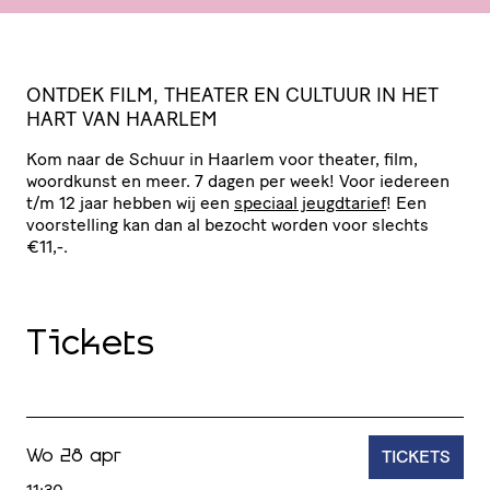
ONTDEK
FILM
,
THEATER
EN
CULTUUR
IN
HET
HART
VAN
HAARLEM
Kom naar de Schuur in Haarlem voor theater, film,
woordkunst en meer. 7 dagen per week! Voor iedereen
t/​m 12 jaar hebben wij een
speciaal jeugdtarief
! Een
voor­stel­ling kan dan al bezocht worden voor slechts
€11,-.
Tickets
TICKETS
Wo 28 apr