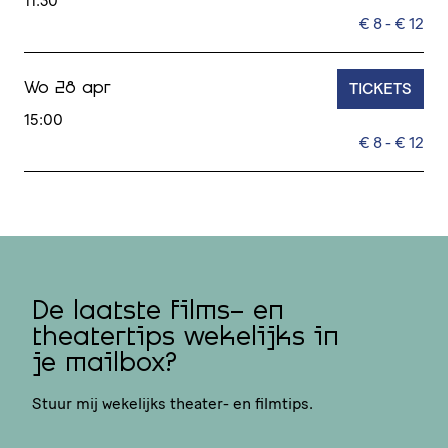
11:30
€ 8 - € 12
TICKETS
Wo 28 apr
15:00
€ 8 - € 12
De laatste films- en
theatertips wekelijks in
je mailbox?
Stuur mij wekelijks theater- en filmtips.