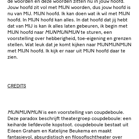
de woorden en deze woorden zitten nu in jouw hoofd.
Jouw hoofd zit vol met MIJN woorden, dus jouw hoofd is
nu van MIJ. MIJN hoofd. Ik kan doen wat ik wil met MIJN
hoofd. In MIJN hoofd kan alles. In dat hoofd dat jij hebt
dat van MIJ is kan ik alles laten gebeuren, ik begin met
MIJN hoofd naar
MIJNMIJNMIJN
te sturen, een
voorstelling over hebberigheid, toe-eigening en grenzen
stellen. Wat leuk dat je komt kijken naar MIJNMIJNMIJN
met MIJN hoofd. Ik kijk er naar uit MIJN hoofd daar te
zien.
CREDITS
MIJN­MIJN­MIJN
is een voor­stel­ling van coupdeboule.
Deze paradox beschrijft thea­ter­groep coupdeboule: een
keiharde liefdevolle kopstoot. coupdeboule bestaat uit
Eileen Graham en Katelijne Beukema en maakt
fantasievol, absur­dis­tisch en filo­so­fisch­t­he­ater over