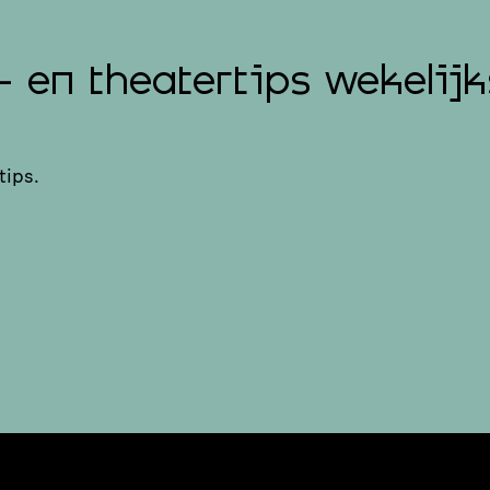
- en theatertips wekelijk
tips.