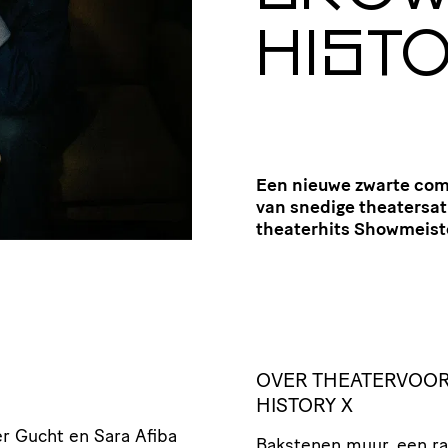
HIST
Een nieuwe zwarte come
van snedige theatersat
theaterhits Showmeiste
OVER THEATERVOO
HISTORY X
er Gucht en Sara Afiba
Bakstenen muur, een ra