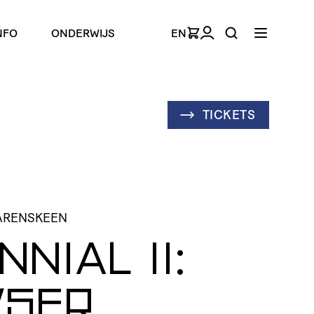
NFO
ONDERWIJS
EN
TICKETS
TARENSKEEN
NNIAL
II
:
SER