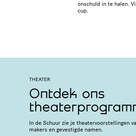
onschuld in te halen. V
cup.
THEATER
Ontdek ons
theaterprogram
In de Schuur zie je thea­ter­voor­stel­linge
makers en gevestigde namen.