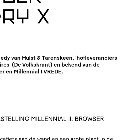
ORY
X
dy van Hulst & Tarenskeen, ‘hofleveranciers
ires’ (De Volkskrant) en bekend van de
r en Millennial I VREDE.
RSTELLING
MILLENNIAL II: BROWSER
cefiets aan de wand en een grote plant in de