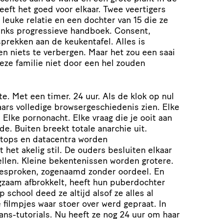
eeft het goed voor elkaar. Twee veertigers
 leuke relatie en een dochter van 15 die ze
inks progressieve handboek. Consent,
prekken aan de keukentafel. Alles is
n niets te verbergen. Maar het zou een saai
deze familie niet door een hel zouden
te. Met een timer. 24 uur. Als de klok op nul
aars volledige browsergeschiedenis zien. Elke
Elke pornonacht. Elke vraag die je ooit aan
e. Buiten breekt totale anarchie uit.
tops en datacentra worden
het akelig stil. De ouders besluiten elkaar
tellen. Kleine bekentenissen worden grotere.
gesproken, zogenaamd zonder oordeel. En
ngzaam afbrokkelt, heeft hun puberdochter
school deed ze altijd alsof ze alles al
filmpjes waar stoer over werd gepraat. In
ans-tutorials. Nu heeft ze nog 24 uur om haar