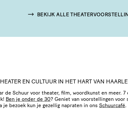
BEKIJK ALLE THEATERVOORSTELLI
 THEATER EN CULTUUR IN HET HART VAN HAARL
r de Schuur voor theater, film, woordkunst en meer. 7
ek!
Ben je onder de 30
? Geniet van voor­stel­lingen voor 
Na je bezoek kun je gezellig napraten in ons
Schuurcafé
.