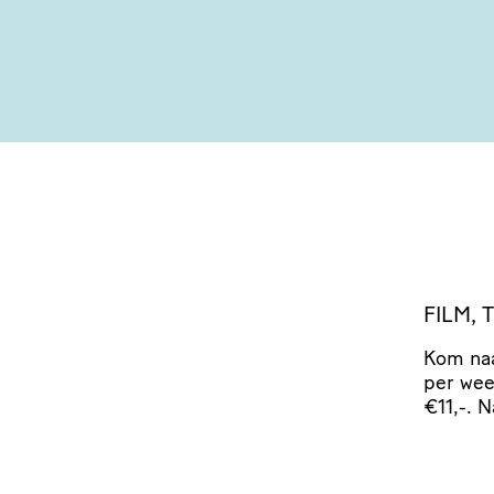
FILM,
Kom naa
per we
€11,-. 