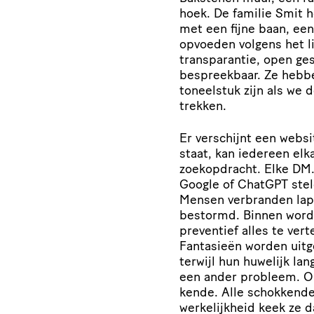
hoek. De familie Smit h
met een fijne baan, een
opvoeden volgens het l
transparantie, open ges
bespreekbaar. Ze hebbe
toneelstuk zijn als we 
trekken.
Er verschijnt een websi
staat, kan iedereen elk
zoekopdracht. Elke DM. 
Google of ChatGPT steld
Mensen verbranden lap
bestormd. Binnen wordt 
preventief alles te ver
Fantasieën worden uit
terwijl hun huwelijk la
een ander probleem. Op 
kende. Alle schokkende 
werkelijkheid keek ze d