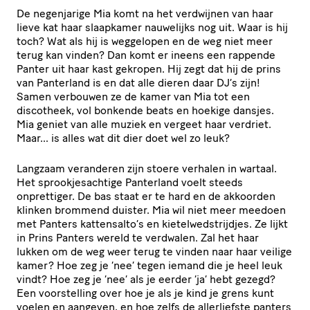
De negenjarige Mia komt na het verdwijnen van haar
lieve kat haar slaapkamer nauwelijks nog uit. Waar is hij
toch? Wat als hij is weggelopen en de weg niet meer
terug kan vinden? Dan komt er ineens een rappende
Panter uit haar kast gekropen. Hij zegt dat hij de prins
van Panterland is en dat alle dieren daar DJ’s zijn!
Samen verbouwen ze de kamer van Mia tot een
discotheek, vol bonkende beats en hoekige dansjes.
Mia geniet van alle muziek en vergeet haar verdriet.
Maar… is alles wat dit dier doet wel zo leuk?
Langzaam veranderen zijn stoere verhalen in wartaal.
Het sprookjesachtige Panterland voelt steeds
onprettiger. De bas staat er te hard en de akkoorden
klinken brommend duister. Mia wil niet meer meedoen
met Panters kattensalto’s en kietelwedstrijdjes. Ze lijkt
in Prins Panters wereld te verdwalen. Zal het haar
lukken om de weg weer terug te vinden naar haar veilige
kamer? Hoe zeg je ‘nee’ tegen iemand die je heel leuk
vindt? Hoe zeg je ‘nee’ als je eerder ‘ja’ hebt gezegd?
Een voorstelling over hoe je als je kind je grens kunt
voelen en aangeven, en hoe zelfs de allerliefste panters