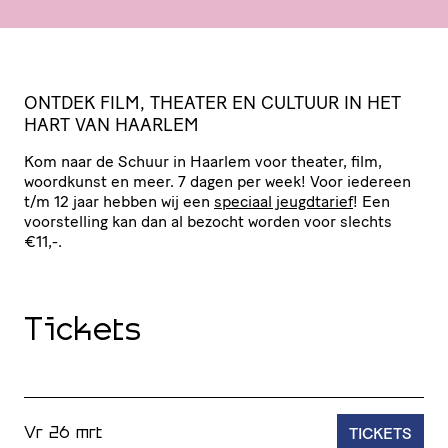
ONTDEK
FILM
,
THEATER
EN
CULTUUR
IN
HET
HART
VAN
HAARLEM
Kom naar de Schuur in Haarlem voor theater, film,
woordkunst en meer. 7 dagen per week! Voor iedereen
t/​m 12 jaar hebben wij een
speciaal jeugdtarief
! Een
voor­stel­ling kan dan al bezocht worden voor slechts
€11,-.
Tickets
TICKETS
Vr 26 mrt