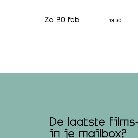
Za 20 feb
19:30
De laatste films
in je mailbox?