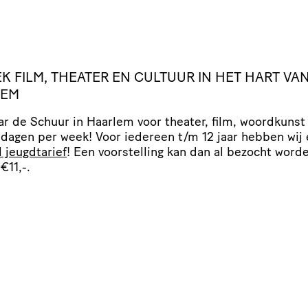
EK
FILM
,
THEATER
EN
CULTUUR
IN
HET
HART
VA
LEM
r de Schuur in Haarlem voor theater, film, woordkunst
 dagen per week! Voor iedereen t/​m 12 jaar hebben wij
l jeugdtarief
! Een voor­stel­ling kan dan al bezocht word
€11,-.