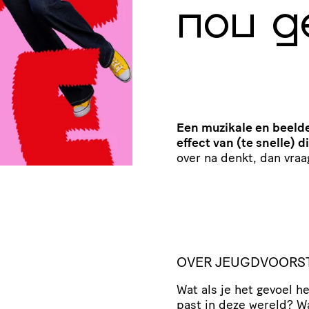
nou g
Een muzikale en beelde
effect van (te snelle) 
over na denkt, dan vraag
OVER JEUGDVOORSTE
Wat als je het gevoel h
past in deze wereld? Wa