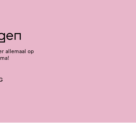
ngen
er allemaal op
mma!
G