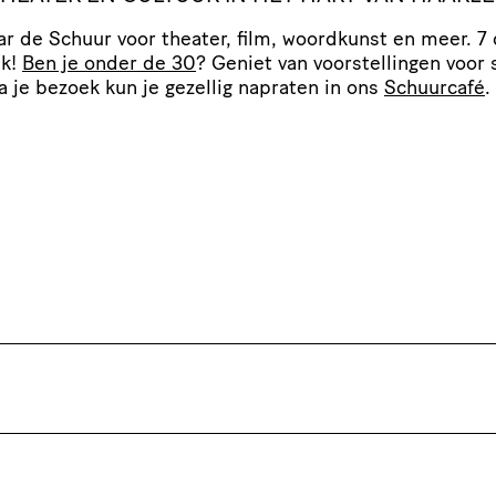
r de Schuur voor theater, film, woordkunst en meer. 7
ek!
Ben je onder de 30
? Geniet van voor­stel­lingen voor 
Na je bezoek kun je gezellig napraten in ons
Schuurcafé
.