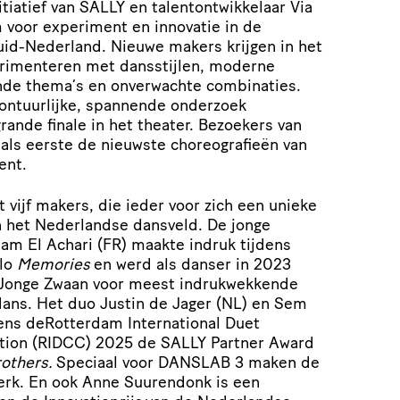
itiatief van SALLY en talentontwikkelaar Via
m voor experiment en innovatie in de
id-Nederland. Nieuwe makers krijgen in het
erimenteren met dansstijlen, moderne
ende thema’s en onverwachte combinaties.
avontuurlijke, spannende onderzoek
grande finale in het theater. Bezoekers van
ls eerste de nieuwste choreografieën van
lent.
 vijf makers, die ieder voor zich een unieke
 het Nederlandse dansveld. De jonge
lam El Achari (FR) maakte indruk tijdens
olo
Memories
en werd als danser in 2023
Jonge Zwaan voor meest indrukwekkende
dans. Het duo Justin de Jager (NL) en Sem
dens deRotterdam International Duet
ion (RIDCC) 2025 de SALLY Partner Award
rothers.
Speciaal voor DANSLAB 3 maken de
erk. En ook Anne Suurendonk is een