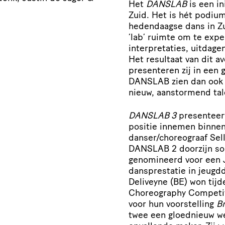
Het
DANSLAB
is een in
Zuid. Het is hét podiu
hedendaagse dans in Zu
‘lab’ ruimte om te exp
interpretaties, uitdag
Het resultaat van dit 
presenteren zij in een 
DANSLAB zien dan ook a
nieuw, aanstormend ta
DANSLAB 3
presenteert
positie innemen binnen
danser/choreograaf Sel
DANSLAB 2 doorzijn s
genomineerd voor een 
dansprestatie in jeugd
Deliveyne (BE) won tij
Choreography Competit
voor hun voorstelling
B
twee een gloednieuw w