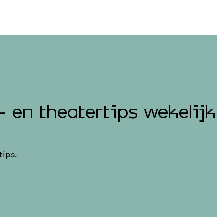
- en theatertips wekelijk
tips.