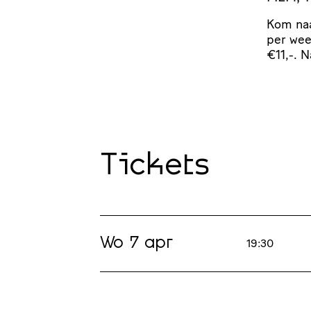
Kom naa
per we
€11,-. 
Tickets
Wo 7 apr
19:30