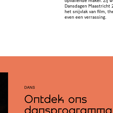
opvallende maker. Zij 
Dansdagen Maastricht 2
het snijvlak van film, 
even een verrassing.
DANS
Ontdek ons
dansprogramma