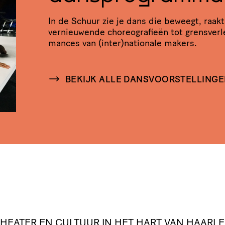
In de Schuur zie je dans die beweegt, raakt
vernieu­wende chore­o­gra­fieën tot grens­ver­
mances van (inter)nationale makers.
BEKIJK ALLE DANSVOORSTELLING
 THEATER EN CULTUUR IN HET HART VAN HAARL