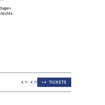
 dagen
slechts
TICKETS
€ 11 - € 21