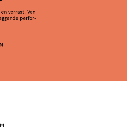
 en verrast. Van
leg­gende perfor­
EN
EM