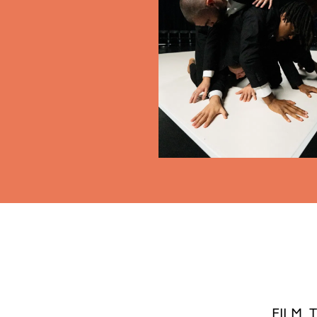
F
ILM,