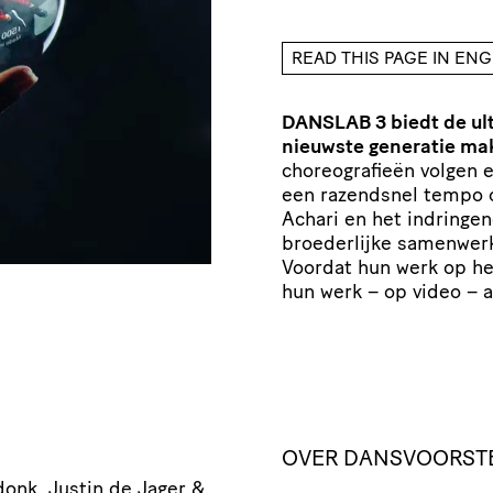
READ THIS PAGE IN ENG
DANSLAB 3 biedt de ul
nieuwste generatie ma
choreografieën volgen e
een razendsnel tempo o
Achari en het indringe
broederlijke samenwerk
Voordat hun werk op he
hun werk – op video – 
OVER DANSVOORSTE
onk, Justin de Jager &