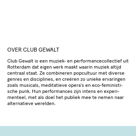
OVER CLUB GEWALT
Club Gewalt is een muziek- en perfor­man­ce­col­lec­tief uit
Rotterdam dat eigen werk maakt waarin muziek altijd
centraal staat. Ze combineren popcultuur met diverse
genres en disciplines, en creëren zo unieke ervaringen
zoals musicals, meditatieve opera’s en eco-femi­nis­ti­
sche punk. Hun perfor­mances zijn intens en expe­ri­
men­teel, met als doel het publiek mee te nemen naar
alter­na­tieve werelden.