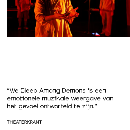
“
“We Sleep Among Demons is een
S
emotionele muzikale weergave van
V
het gevoel ontworteld te zijn.”
h
THEATERKRANT
P