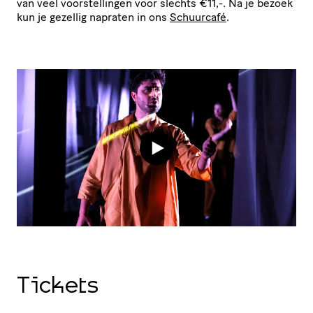
van veel voor­stel­lingen voor slechts €11,-. Na je bezoek
kun je gezellig napraten in ons
Schuurcafé
.
Tickets