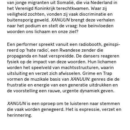
van jonge migranten uit Somalië, die via Nederland in
het Verenigd Koninkrijk terecht­kwamen. Waar zij
veiligheid zochten, vonden zij vaak discri­mi­natie en
buiten­sporig geweld.
XANUUN
brengt deze verhalen
naar het podium en stelt de vraag: hoe beïnvloeden
woorden ons lichaam en onze ziel?
Een performer spreekt vanuit een radiobooth, geïn­spi­
reerd op
‘
hate radio’, een Rwandese zender die
propaganda en haat verspreidde. De dansers reageren
fysiek op de impact van deze woorden. Hun lichamen
worden het speelveld van machts­struc­turen, waarin
uitsluiting en verzet zich afwisselen. Grime en Trap
vormen de muzikale basis van
XANUUN
: genres die de
frustratie en energie van een generatie uitdrukken en
de voor­stel­ling een rauwe, urgente dynamiek geven.
XANUUN
is een oproep om te luisteren naar stemmen
die vaak worden genegeerd. Het is expressie, verzet en
herinnering.