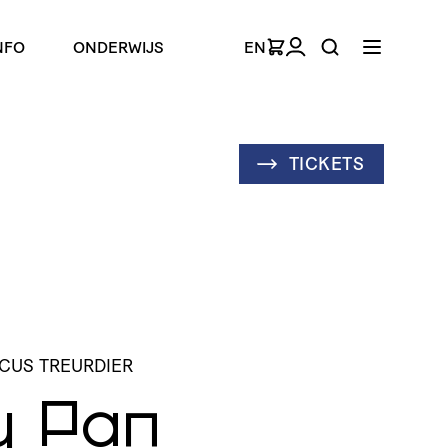
NFO
ONDERWIJS
EN
TICKETS
RCUS TREURDIER
y Pan