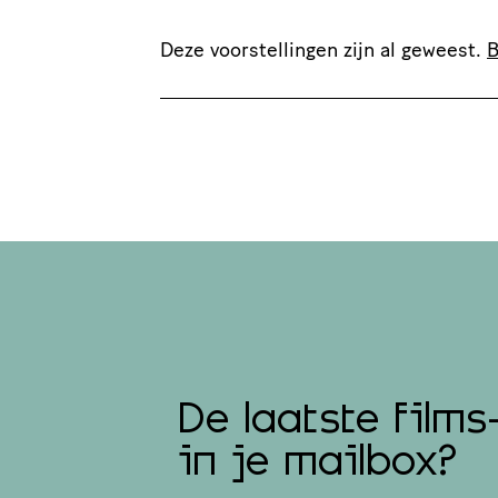
Deze voorstellingen zijn al geweest.
B
De laatste films
in je mailbox?