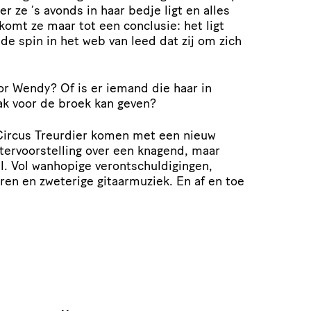
r ze ’s avonds in haar bedje ligt en alles
omt ze maar tot een conclusie: het ligt
s de spin in het web van leed dat zij om zich
or Wendy? Of is er iemand die haar in
ak voor de broek kan geven?
Circus Treurdier komen met een nieuw
ervoorstelling over een knagend, maar
l. Vol wanhopige verontschuldigingen,
eren en zweterige gitaarmuziek. En af en toe
“Het is fasc