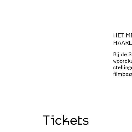
HET
M
HAAR
Bij de 
woordk
stel­lin
filmbez
Tickets