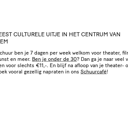
EEST
CULTURELE
UITJE
IN
HET
CENTRUM
VAN
LEM
Schuur ben je 7 dagen per week welkom voor theater, fil
unst en meer.
Ben je onder de 30
? Dan ga je naar veel 
gen voor slechts €11,-. En blijf na afloop van je theater- o
oek vooral gezellig napraten in ons
Schuurcafé
!