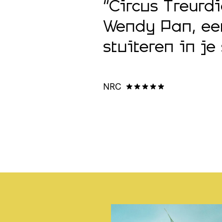
 gevatte
“Circus Treurd
hoe een
Wendy Pan, een 
stuiteren in je 
NRC