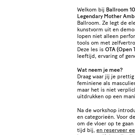
Welkom bij
Ballroom 10
Legendary Mother Amb
Ballroom. Ze legt de e
kunstvorm uit en demo
lopen niet alleen perfo
tools om met zelfvertr
Deze les is
OTA (Open T
leeftijd, ervaring of gen
Wat neem je mee?
Draag waar jij je pretti
feminiene als masculie
maar het is niet verplic
uitdrukken op een manie
Na de workshop introd
en categorieën. Voor d
om de vloer op te gaan 
tijd bij,
en reserveer ee