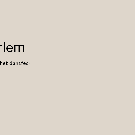
rlem
het dans­fes­