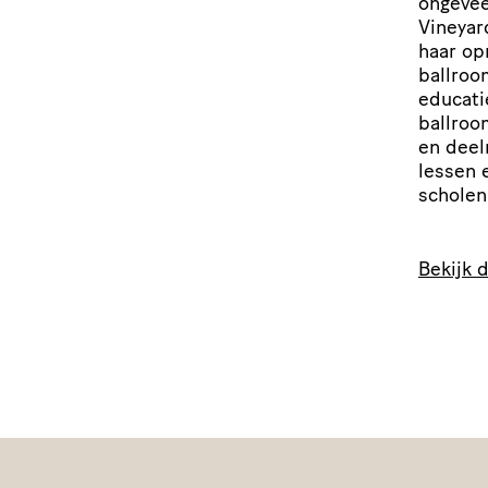
ongevee
Vineyar
haar op
ball­roo
educati
ball­ro
en deel
lessen 
scholen
Bekijk 