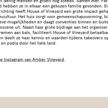
r dertig mensen en groeit nog steeds. Samen met
‘
Fat
d hebben ze in elkaar een gekozen familie gevonden. S
richting heeft House of Vineyard een grote impact geh
m­cul­tuur. Het huis zorgt voor gemeen­schaps­vor­ming, b
eve moge­lijk­heden en daagt conventies binnen en buit
omscene uit. Naast haar grote bijdrage aan het organise
nemen aan bals, faciliteert House of Vineyard betaalba
en deelt ze haar kennis en waarden tijdens takeovers o
 en podia door het hele land.
de Instagram van Amber Vineyard
.