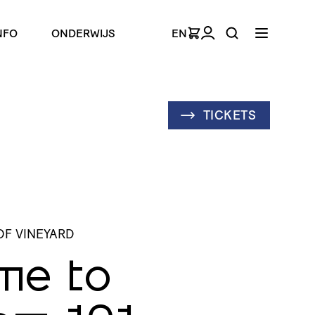
NFO
ONDERWIJS
EN
TICKETS
OF VINEYARD
me to