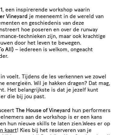
1
, een inspirerende workshop waarin
er Vineyard
je meeneemt in de wereld van
lementen en geschiedenis van deze
nstreert hoe poseren en over de runway
rmance-technieken zijn, maar ook krachtige
ouwen door het leven te bewegen.
o All)
– iedereen is welkom, ongeacht
der.
g in voelt. Tijdens de les verkennen we zowel
ne energieën. Wil je hakken dragen? Dat mag,
ht. Het belangrijkste is dat je jezelf kunt
r die bij jou past.
uceert
The House of Vineyard
hun performers
eelnemers aan de workshop is er een kans
en hun nieuwe skills te laten zien.Wees er op
n kaart
! Kies bij het reserveren van je