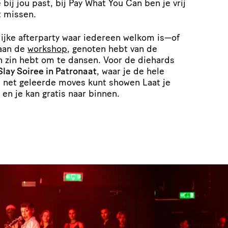
e bij jou past, bij Pay What You Can ben je vrij
t missen.
lijke afterparty waar iedereen welkom is—of
aan de
workshop
, genoten hebt van de
n zin hebt om te dansen. Voor de diehards
Slay Soiree in Patronaat
, waar je de hele
e net geleerde moves kunt showen Laat je
 en je kan gratis naar binnen.