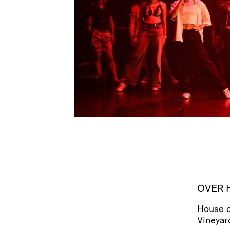
OVER 
House o
Vineyard