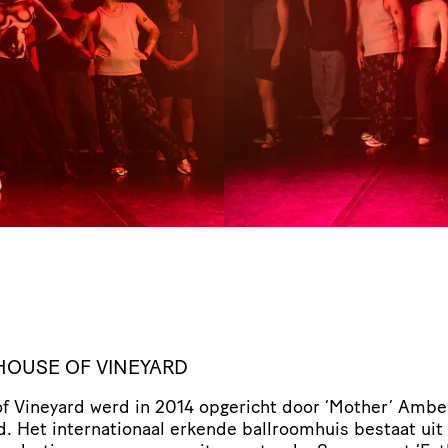
HOUSE OF VINEYARD
f Vineyard werd in 2014 opgericht door
‘
Mother’ Ambe
. Het inter­na­ti­o­naal erkende ball­room­huis bestaat uit