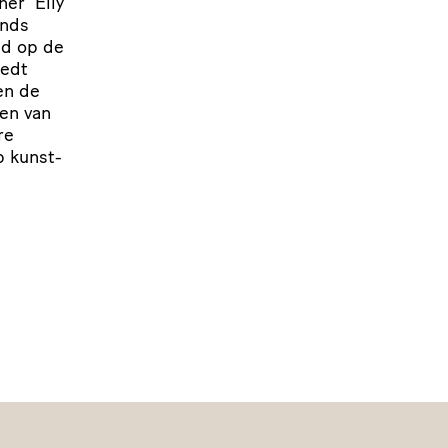
her’ Elly
inds
ad op de
iedt
en de
ren van
re
p kunst­