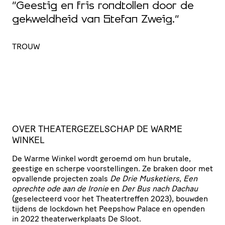
“Geestig en fris rondtollen door de
c
gekweldheid van Stefan Zweig.”
e
d
TROUW
D
OVER THEA­TER­GE­ZEL­SCHAP DE WARME
WINKEL
De Warme Winkel wordt geroemd om hun brutale,
geestige en scherpe voor­stel­lingen. Ze braken door met
opvallende projecten zoals
De Drie Musketiers
,
Een
oprechte ode aan de Ironie
en
Der Bus nach Dachau
(gese­lec­teerd voor het Thea­ter­treffen 2023), bouwden
tijdens de lockdown het Peepshow Palace en openden
in 2022 thea­ter­werk­plaats De Sloot.