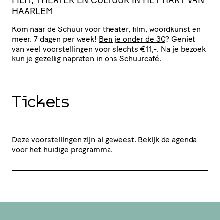
FILM, THEATER EN CULTUUR IN HET HART VAN
HAARLEM
Kom naar de Schuur voor theater, film, woordkunst en
meer. 7 dagen per week!
Ben je onder de 30
? Geniet
van veel voor­stel­lingen voor slechts €11,-. Na je bezoek
kun je gezellig napraten in ons
Schuurcafé
.
Tickets
Deze voorstellingen zijn al geweest.
Bekijk de agenda
voor het huidige programma.