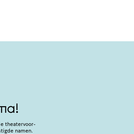
ma!
e thea­ter­voor­
stigde namen.