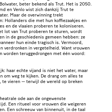
Bolwater, beter bekend als Trut. Het is 2050.
d en Venlo wist zich dankzij Trut te
ater. Maar de overwinning trekt
n: Hollanders die met hun koffiezaakjes en
es en de vlaaien proberen te koloniseren.
et lot van Trut proberen te sturen, wordt
uwen in de geschiedenis gemeen hebben: ze
anneer hun einde tragisch is. Vermoord,
n verdronken in vergetelheid. Want vrouwen
en worden teruggedrongen met één woord:
k: haar echte vijand is niet het water, maar
en om weg te kijken. De drang om alles te
, te vieren — terwijl de wereld op breken
theatrale ode aan de ongewenste
ijd. Een ritueel voor vrouwen die weigeren
hen. Een schreeuw van binnenuit, in de taal