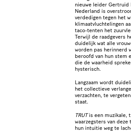
nieuwe leider Gertruid 
Nederland is overstroom
verdedigen tegen het w
klimaatvluchtelingen aa
taco-tenten het zuurvle
Terwijl de raadgevers h
duidelijk wat alle vro
worden pas herinnerd w
beroofd van hun stem e
die de waarheid sprek
hysterisch.
Langzaam wordt duidelij
het collectieve verlang
verzachten, te vergeten
staat.
TRUT
is een muzikale, 
waarzegsters van deze t
hun intuïtie weg te lac