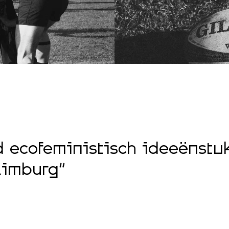
 ecofeministisch ideeënstu
Limburg”