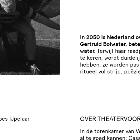
In 2050 is Nederland ov
Gertruid Bolwater,
bete
water.
Terwijl haar raa
te keren, wordt duidel
hebben: ze worden pas h
ritueel vol strijd, poëz
OVER THEATERVOOR
oes IJpelaar
In de torenkamer van V
al te goed kennen: Cas