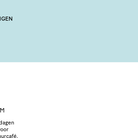
NGEN
EM
 dagen
voor
urcafé
.