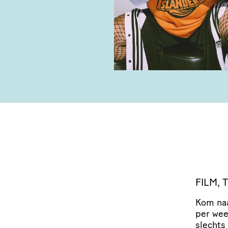
FILM,
Kom naa
per we
slechts