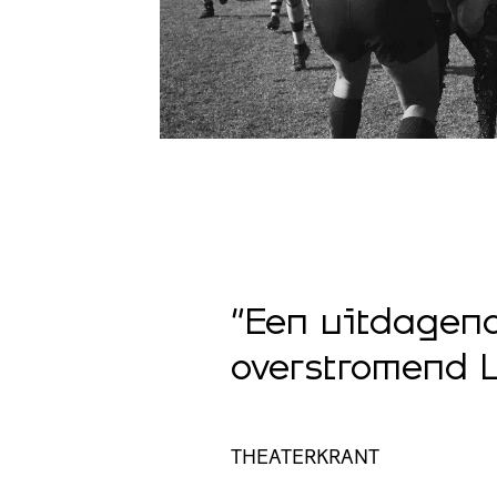
atst het
“Een uitdagend
ische
overstromend 
THEATERKRANT