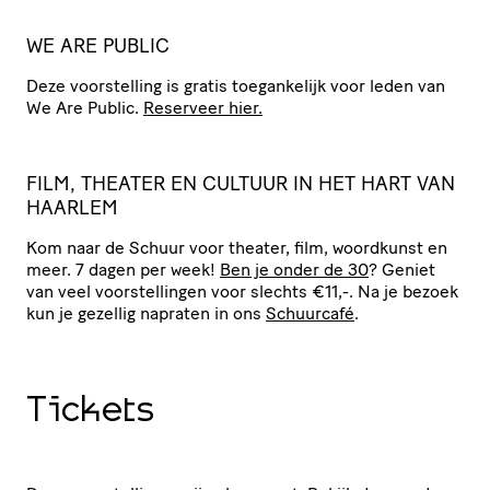
WE ARE PUBLIC
Deze voor­stel­ling is gratis toegan­ke­lijk voor leden van
We Are Public.
Reserveer hier.
FILM, THEATER EN CULTUUR IN HET HART VAN
HAARLEM
Kom naar de Schuur voor theater, film, woordkunst en
meer. 7 dagen per week!
Ben je onder de 30
? Geniet
van veel voor­stel­lingen voor slechts €11,-. Na je bezoek
kun je gezellig napraten in ons
Schuurcafé
.
Tickets