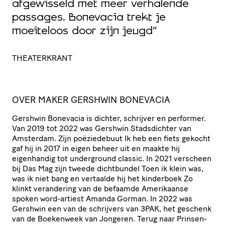
afgewisseld met meer verhalende
“
passages. Bonevacia trekt je
moeiteloos door zijn jeugd”
N
THEATERKRANT
OVER MAKER GERSHWIN BONEVACIA
Gershwin Bonevacia is dichter, schrijver en performer.
Van 2019 tot 2022 was Gershwin Stads­dichter van
Amsterdam. Zijn poëzie­de­buut Ik heb een fiets gekocht
gaf hij in 2017 in eigen beheer uit en maakte hij
eigenhandig tot underground classic. In 2021 verscheen
bij Das Mag zijn tweede dichtbundel Toen ik klein was,
was ik niet bang en vertaalde hij het kinderboek Zo
klinkt verandering van de befaamde Amerikaanse
spoken word-artiest Amanda Gorman. In 2022 was
Gershwin een van de schrijvers van
3PAK
, het geschenk
van de Boekenweek van Jongeren. Terug naar Prin­sen­