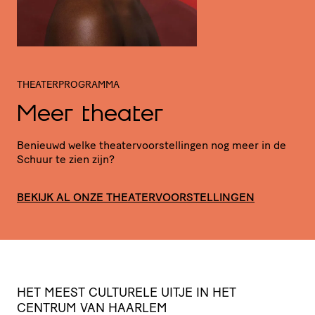
THEATERPROGRAMMA
Meer theater
Benieuwd welke thea­ter­voor­stel­lingen nog meer in de
Schuur te zien zijn?
BEKIJK AL ONZE THEATERVOORSTELLINGEN
HET
MEEST
CULTURELE
UITJE
IN
HET
CENTRUM
VAN
HAARLEM