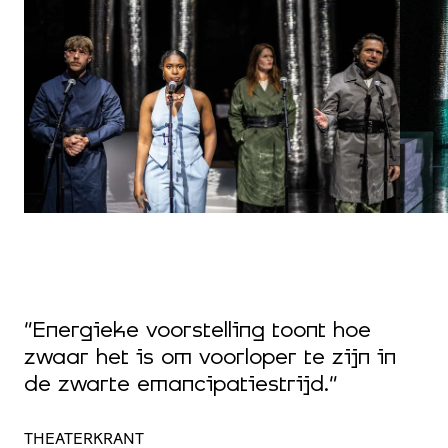
“
i
“Energieke voorstelling toont hoe
d
zwaar het is om voorloper te zijn in
a
de zwarte emancipatiestrijd.”
a
d
THEATERKRANT