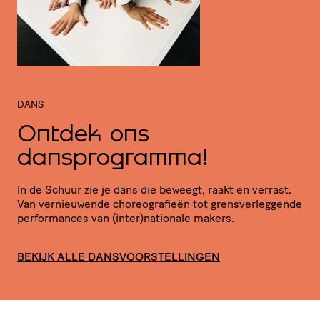
DANS
Ontdek ons
dansprogramma!
In de Schuur zie je dans die beweegt, raakt en verrast.
Van vernieu­wende chore­o­gra­fieën tot grens­ver­leg­gende
perfor­mances van (inter)nationale makers.
BEKIJK ALLE DANSVOORSTELLINGEN