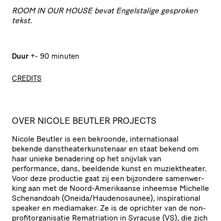
ROOM IN OUR HOUSE bevat Engelstalige gesproken
tekst.
Duur
+- 90 minuten
CREDITS
OVER NICOLE BEUTLER PROJECTS
Nicole Beutler is een bekroonde, inter­na­ti­o­naal
bekende dans­the­a­ter­kun­ste­naar en staat bekend om
haar unieke benadering op het snijvlak van
performance, dans, beeldende kunst en muziek­the­ater.
Voor deze productie gaat zij een bijzondere samen­wer­
king aan met de Noord-Amerikaanse inheemse Michelle
Schenandoah (Oneida/​Haudenosaunee), inspi­ra­ti­onal
speaker en mediamaker. Ze is de oprichter van de non-
profit­or­ga­ni­satie Rema­tri­a­tion in Syracuse (
VS
), die zich