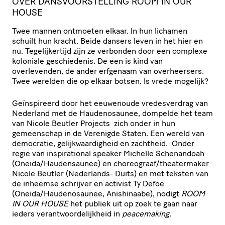
OVER DANSVOORSTELLING ROOM IN OUR
HOUSE
Twee mannen ontmoeten elkaar. In hun lichamen
schuilt hun kracht. Beide dansers leven in het hier en
nu. Tegelijkertijd zijn ze verbonden door een complexe
koloniale geschiedenis. De een is kind van
overlevenden, de ander erfgenaam van overheersers.
Twee werelden die op elkaar botsen. Is vrede mogelijk?
Geïnspireerd door het eeuwenoude vredesverdrag van
Nederland met de Haudenosaunee, dompelde het team
van Nicole Beutler Projects zich onder in hun
gemeenschap in de Verenigde Staten. Een wereld van
democratie, gelijkwaardigheid en zachtheid. Onder
regie van inspirational speaker Michelle Schenandoah
(Oneida/Haudensaunee) en choreograaf/theatermaker
Nicole Beutler (Nederlands- Duits) en met teksten van
de inheemse schrijver en activist Ty Defoe
(Oneida/Haudenosaunee, Anishinaabe), nodigt
ROOM
IN OUR HOUSE
het publiek uit op zoek te gaan naar
ieders verantwoordelijkheid in
peacemaking.