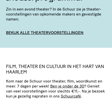
Zin in een avond theater? In de Schuur zie je thea­ter­
voor­stel­lingen van opkomende makers en gevestigde
namen.
BEKIJK ALLE THEATERVOORSTELLINGEN
FILM, THEATER EN CULTUUR IN HET HART VAN
HAARLEM
Kom naar de Schuur voor theater, film, woordkunst en
meer. 7 dagen per week!
Ben je onder de 30
? Geniet
van veel voor­stel­lingen voor slechts €11,-. Na je bezoek
kun je gezellig napraten in ons
Schuurcafé
.