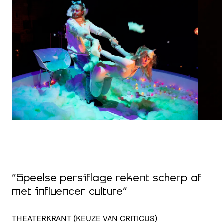
“
p
“Speelse persiflage rekent scherp af
e
met influencer culture”
b
g
THEATERKRANT (KEUZE VAN CRITICUS)