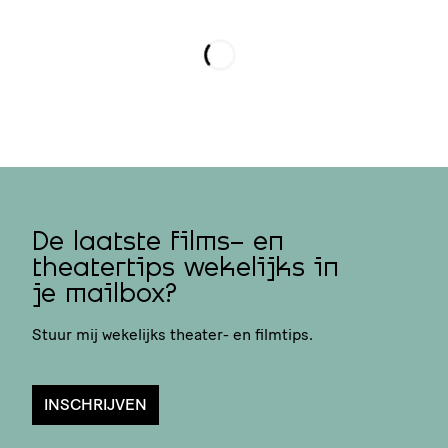
Loading...
De laatste films- en
theatertips wekelijks in
je mailbox?
Stuur mij wekelijks theater- en filmtips.
INSCHRIJVEN