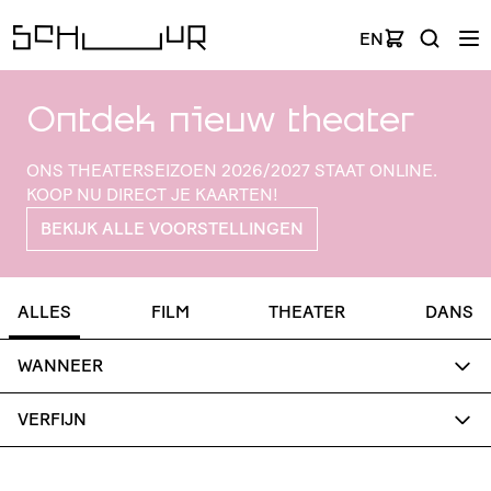
EN
Ontdek nieuw theater
ONS THEA­TER­SEI­ZOEN 2026/2027 STAAT ONLINE.
KOOP NU DIRECT JE KAARTEN!
BEKIJK ALLE VOORSTELLINGEN
ALLES
FILM
THEATER
DANS
WANNEER
VERFIJN