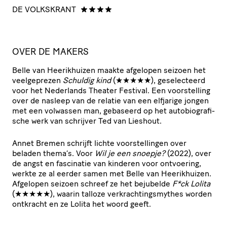
N
DE VOLKSKRANT
OVER DE MAKERS
Belle van Heerik­huizen maakte afgelopen seizoen het
veel­ge­prezen
Schuldig kind
(★★★★★), gese­lec­teerd
voor het Nederlands Theater Festival. Een voor­stel­ling
over de nasleep van de relatie van een elfjarige jongen
met een volwassen man, gebaseerd op het auto­bi­o­gra­fi­
sche werk van schrijver Ted van Lieshout.
Annet Bremen schrijft lichte voor­stel­lingen over
beladen thema’s. Voor
Wil je een snoepje?
(2022), over
de angst en fascinatie van kinderen voor ontvoering,
werkte ze al eerder samen met Belle van Heerik­huizen.
Afgelopen seizoen schreef ze het bejubelde
F*ck Lolita
(★★★★★), waarin talloze verkrach­tings­my­thes worden
ontkracht en ze Lolita het woord geeft.