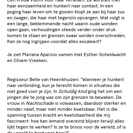
haar eenzaamheid en hunkert naar contact. In een
poging haar leven om te gooien klopt ze aan bij haar zus
en zwager, die haar met tegenzin opvangen. Wat volgt is
een lange, beklemmende nacht waarin oude wonden
open gaan, verhoudingen steeds verder onder druk
komen te staan en grenzen zwaar worden overschreden.
Kan ze nog ingrijpen voordat alles escaleert?
Je ziet Mariana Aparicio samen met Esther Scheldwacht
en Chiem Vreeken.
Regisseur Belle van Heerikhuizen: “Wanneer je hunkert
naar verbinding, kun je terecht komen in situaties die
niet goed voor je zijn. In
Schuldig kind
ging het om een
jongen die te jong was om zijn grenzen te bewaken. De
vrouw in
Nachtschade
is volwassen, daardoor sterker en
minder naïef, maar niet minder kwetsbaar. Het is die
spanning tussen kracht en kwetsbaarheid die mij
fascineert: hoe kan iemand overeind blijven terwijl alles
lijkt tegen te werken? Is ze te broos voor de wereld, of is
de wereld te hard voor haar?”