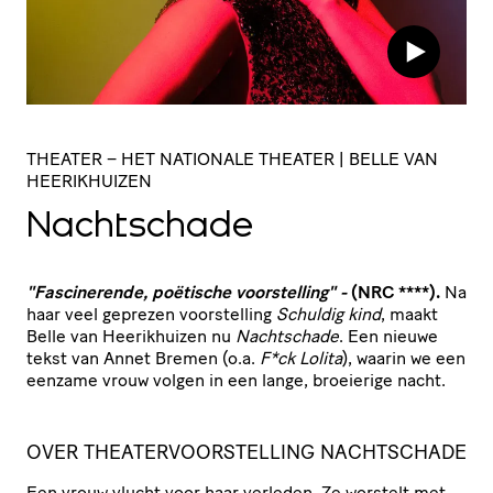
THEATER
– HET NATIONALE THEATER | BELLE VAN
HEERIKHUIZEN
Nachtschade
"Fascinerende, poëtische voorstelling" -
(NRC ****).
Na
haar veel geprezen voorstelling
Schuldig kind
, maakt
Belle van Heerikhuizen nu
Nachtschade
. Een nieuwe
tekst van Annet Bremen (o.a.
F*ck Lolita
), waarin we een
eenzame vrouw volgen in een lange, broeierige nacht.
OVER THEATERVOORSTELLING NACHTSCHADE
Een vrouw vlucht voor haar verleden. Ze worstelt met