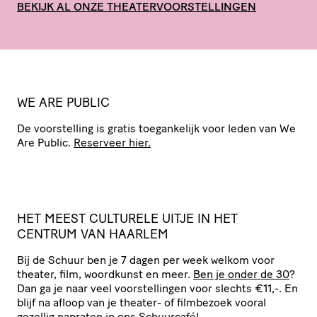
BEKIJK AL ONZE THEATERVOORSTELLINGEN
WE ARE PUBLIC
De voor­stel­ling is gratis toegan­ke­lijk voor leden van We
Are Public.
Reserveer hier.
HET
MEEST
CULTURELE
UITJE
IN
HET
CENTRUM
VAN
HAARLEM
Bij de Schuur ben je 7 dagen per week welkom voor
theater, film, woordkunst en meer.
Ben je onder de 30
?
Dan ga je naar veel voor­stel­lingen voor slechts €11,-. En
blijf na afloop van je theater- of filmbezoek vooral
gezellig napraten in ons
Schuurcafé
!