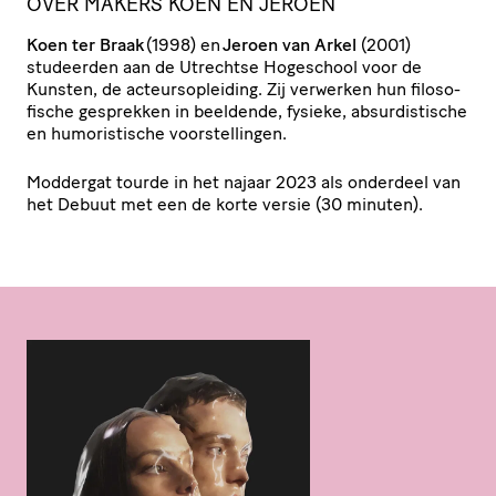
OVER MAKERS KOEN EN JEROEN
Koen ter Braak
(1998) en
Jeroen van Arkel
(2001)
studeerden aan de Utrechtse Hogeschool voor de
Kunsten, de acteurs­op­lei­ding. Zij verwerken hun filo­so­
fi­sche gesprekken in beeldende, fysieke, absur­dis­ti­sche
en humo­ris­ti­sche voorstellingen.
Moddergat tourde in het najaar 2023 als onderdeel van
het Debuut met een de korte versie (30 minuten).