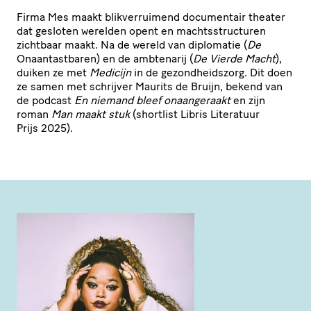
Firma Mes maakt blik­ver­rui­mend documentair theater
dat gesloten werelden opent en machts­struc­turen
zichtbaar maakt. Na de wereld van diplomatie (
De
Onaan­tast­baren) en de ambtenarij (
De Vierde Macht
),
duiken ze met
Medicijn
in de gezond­heids­zorg. Dit doen
ze samen met schrijver Maurits de Bruijn, bekend van
de podcast
En niemand bleef onaan­ge­raakt
en zijn
roman
Man maakt stuk
(shortlist Libris Literatuur
Prijs 2025).