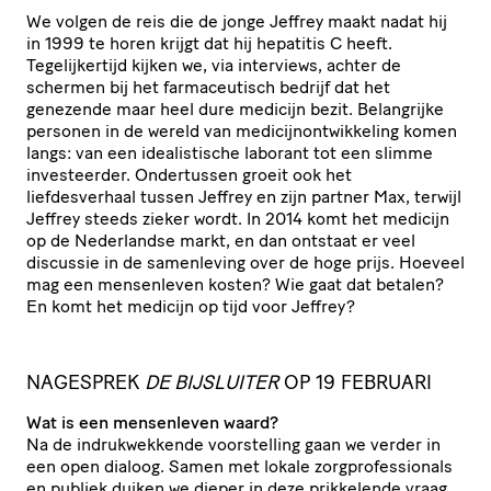
We volgen de reis die de jonge Jeffrey maakt nadat hij
in 1999 te horen krijgt dat hij hepatitis C heeft.
Tegelijkertijd kijken we, via interviews, achter de
schermen bij het farmaceutisch bedrijf dat het
genezende maar heel dure medicijn bezit. Belangrijke
personen in de wereld van medicijnontwikkeling komen
langs: van een idealistische laborant tot een slimme
investeerder. Ondertussen groeit ook het
liefdesverhaal tussen Jeffrey en zijn partner Max, terwijl
Jeffrey steeds zieker wordt. In 2014 komt het medicijn
op de Nederlandse markt, en dan ontstaat er veel
discussie in de samenleving over de hoge prijs. Hoeveel
mag een mensenleven kosten? Wie gaat dat betalen?
En komt het medicijn op tijd voor Jeffrey?
NAGESPREK
DE BIJSLUITER
OP 19 FEBRUARI
Wat is een mensenleven waard?
Na de indrukwekkende voorstelling gaan we verder in
een open dialoog. Samen met lokale zorgprofessionals
en publiek duiken we dieper in deze prikkelende vraag.