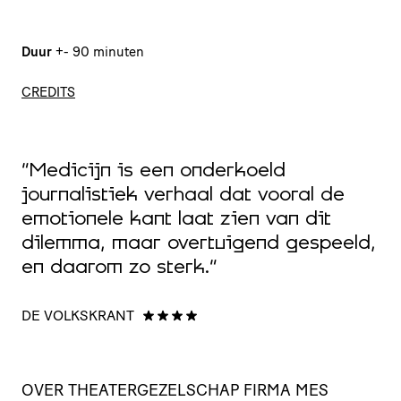
Duur
+- 90 minuten
CREDITS
“Medicijn is een onderkoeld
journalistiek verhaal dat vooral de
“
emotionele kant laat zien van dit
s
dilemma, maar overtuigend gespeeld,
b
en daarom zo sterk.”
T
DE VOLKSKRANT
OVER THEA­TER­GE­ZEL­SCHAP FIRMA MES