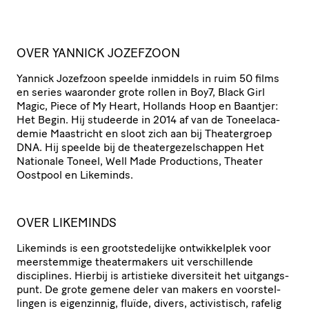
OVER YANNICK JOZEFZOON
Yannick Jozefzoon speelde inmiddels in ruim 50 films
en series waaronder grote rollen in Boy7, Black Girl
Magic, Piece of My Heart, Hollands Hoop en Baantjer:
Het Begin. Hij studeerde in 2014 af van de Toneel­aca­
demie Maastricht en sloot zich aan bij Thea­ter­groep
DNA
. Hij speelde bij de thea­ter­ge­zel­schappen Het
Nationale Toneel, Well Made Productions, Theater
Oostpool en Likeminds.
OVER LIKEMINDS
Likeminds is een groot­ste­de­lijke ontwik­kel­plek voor
meer­stem­mige thea­ter­ma­kers uit verschil­lende
disciplines. Hierbij is artistieke diversiteit het uitgangs­
punt. De grote gemene deler van makers en voor­stel­
lingen is eigenzinnig, fluïde, divers, acti­vis­tisch, rafelig