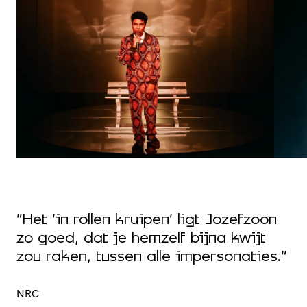
“
“Het ‘in rollen kruipen’ ligt Jozefzoon
m
zo goed, dat je hemzelf bijna kwijt
s
zou raken, tussen alle impersonaties.”
c
NRC
T