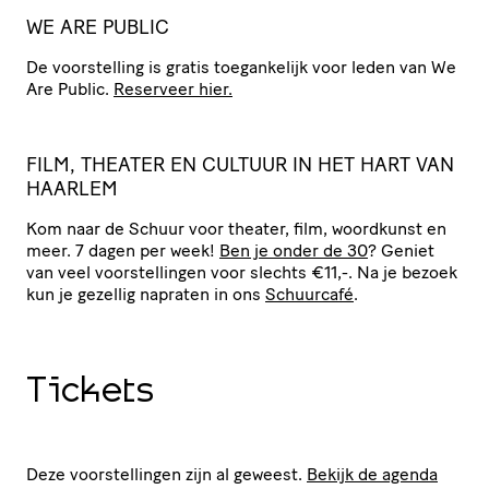
WE ARE PUBLIC
De voor­stel­ling is gratis toegan­ke­lijk voor leden van We
Are Public.
Reserveer hier.
FILM, THEATER EN CULTUUR IN HET HART VAN
HAARLEM
Kom naar de Schuur voor theater, film, woordkunst en
meer. 7 dagen per week!
Ben je onder de 30
? Geniet
van veel voor­stel­lingen voor slechts €11,-. Na je bezoek
kun je gezellig napraten in ons
Schuurcafé
.
Tickets
Deze voorstellingen zijn al geweest.
Bekijk de agenda