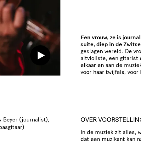
Een vrouw, ze is journal
suite, diep in de Zwits
geslagen wereld. De vro
altvioliste, een gitari
elkaar en aan de muziek
voor haar twijfels, voo
OVER VOORSTELLIN
y Beyer (journalist),
basgitaar)
In de muziek zit alles,
dat een muzikant kan n