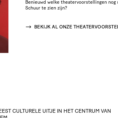
Benieuwd welke thea­ter­voor­stel­lingen nog
Schuur te zien zijn?
BEKIJK AL ONZE THEATERVOORSTE
EEST
CULTURELE
UITJE
IN
HET
CENTRUM
VAN
LEM