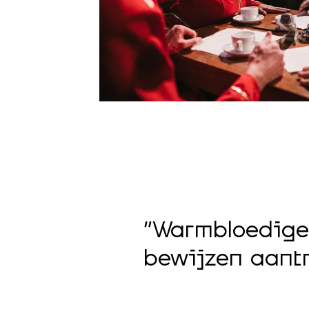
nen tegen
absurditeit
“Warmbloedige
 Apituley en
bewijzen aantr