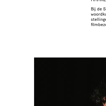
Bij de 
woordk
stel­lin
filmbez