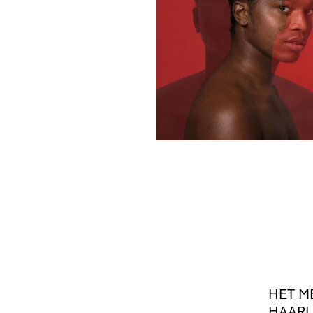
HET
M
HAAR