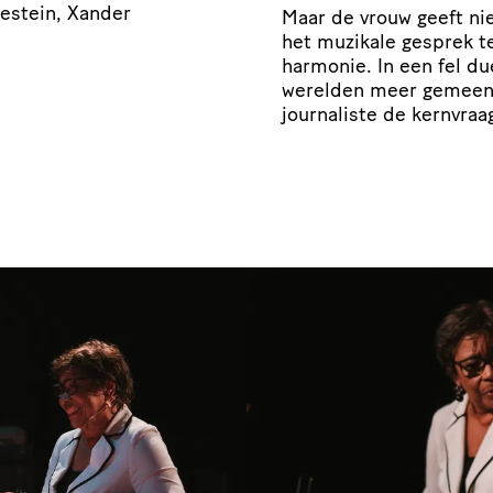
restein, Xander
Maar de vrouw geeft ni
het muzikale gesprek t
harmonie. In een fel due
werelden meer gemeen 
journaliste de kernvra