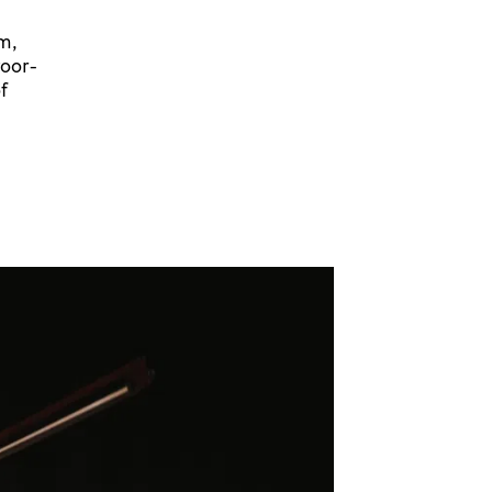
m,
voor­
f