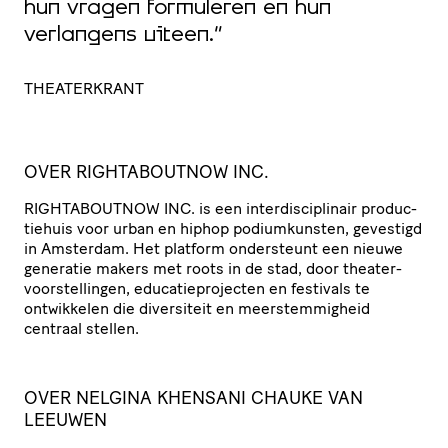
hun vragen formuleren en hun
g
verlangens uiteen.”
D
THEATERKRANT
OVER
RIGHTABOUTNOW
INC
.
RIGHTABOUTNOW
INC
. is een inter­dis­ci­pli­nair produc­
tie­huis voor urban en hiphop podi­um­kun­sten, gevestigd
in Amsterdam. Het platform ondersteunt een nieuwe
generatie makers met roots in de stad, door thea­ter­
voor­stel­lingen, educa­tie­pro­jecten en festivals te
ontwikkelen die diversiteit en meer­stem­mig­heid
centraal stellen.
OVER NELGINA KHENSANI CHAUKE VAN
LEEUWEN