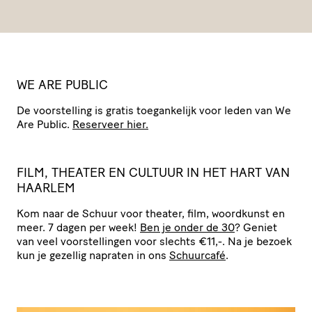
WE ARE PUBLIC
De voor­stel­ling is gratis toegan­ke­lijk voor leden van We
Are Public.
Reserveer hier.
F
ILM, THEATER EN CULTUUR IN HET HART VAN
HAARLEM
Kom naar de Schuur voor theater, film, woordkunst en
meer. 7 dagen per week!
Ben je onder de 30
? Geniet
van veel voor­stel­lingen voor slechts €11,-. Na je bezoek
kun je gezellig napraten in ons
Schuurcafé
.