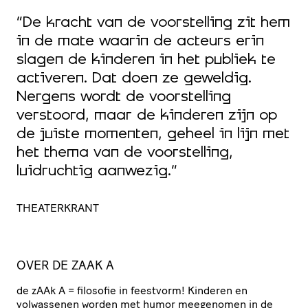
“De kracht van de voorstelling zit hem
in de mate waarin de acteurs erin
slagen de kinderen in het publiek te
t
activeren. Dat doen ze geweldig.
“
Nergens wordt de voorstelling
i
verstoord, maar de kinderen zijn op
m
de juiste momenten, geheel in lijn met
het thema van de voorstelling,
P
luidruchtig aanwezig.”
THEATERKRANT
OVER DE ZAAK A
de zAAk A = filosofie in feestvorm! Kinderen en
volwassenen worden met humor meegenomen in de