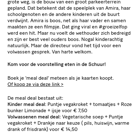
grote weg, is de bouw van een groot parkeerterrein
gepland. Dat betekent dat de speelplek van Amira, haar
schoolgenoten en de andere kinderen uit de buurt
verdwijnt. Amira is boos, net als haar vader en samen
maakten ze een filmpje. Dat ging viral en #groeizelfop
werd een hit. Maar nu voelt de wethouder zich bedreigd
en zijn er best veel ouders boos. Nogal kinderachtig
natuurlijk. Maar de directeur vond het tijd voor een
volwassen gesprek. Van harte welkom.
Kom voor de voorstelling eten in de Schuur!
Boek je 'meal deal' meteen als je kaarten koopt.
Of koop ze via deze link >
De meal deal bestaat uit:
Kinder meal deal
: Puntje vegakroket + tomaatjes + Roze
bunker Limonade + ijsje voor € 7,50
Volwassenen meal deal:
Vegetarische soep + Puntje
vegakroket + Drankje naar keuze ( pils, huiswijn, warme
drank of frisdrank) voor € 14,50