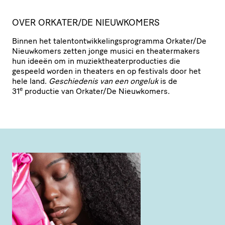
OVER ORKATER/​DE NIEUWKOMERS
Binnen het talen­t­ont­wik­ke­lings­pro­gramma Orkater/​De
Nieuwkomers zetten jonge musici en thea­ter­ma­kers
hun ideeën om in muziek­the­a­ter­pro­duc­ties die
gespeeld worden in theaters en op festivals door het
hele land.
Geschie­denis van een ongeluk
is de
e
31
productie van Orkater/​De Nieuwkomers.