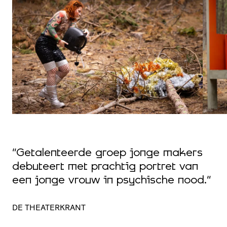
“Getalenteerde groep jonge makers
“
debuteert met prachtig portret van
t
een jonge vrouw in psychische nood.”
N
DE THEATERKRANT