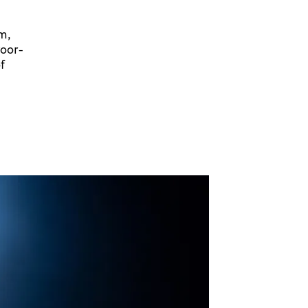
m,
voor­
f