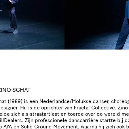
ZINO SCHAT
hat (1989) is een Nederlandse/​Molukse danser, choreo
signer. Hij is de oprichter van Fractal Collective. Zino
lde zich als straat­ar­tiest en toerde over de wereld me
ll­Dea­lers. Zijn profes­si­o­nele dans­car­rière startte bij d
ap
AYA
en Solid Ground Movement, waarna hij zich ook 