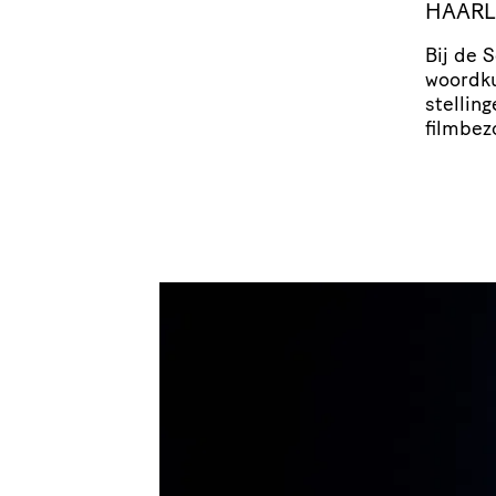
HAAR
Bij de 
woordk
stel­lin
filmbez