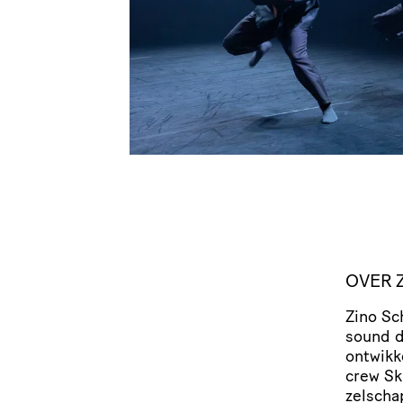
OVER 
Zino Sc
sound de
ontwikke
crew Ski
zel­sch