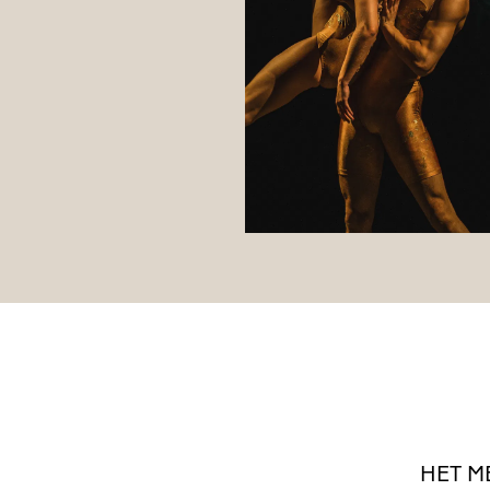
HET
M