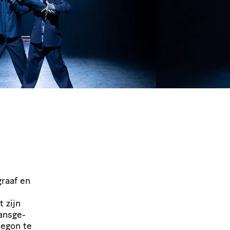
graaf en
t zijn
ans­ge­
begon te