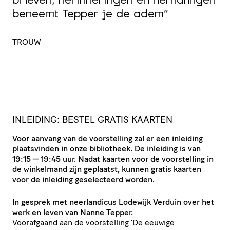
brieven, herinneringen en herhalingen
a
r
beneemt Tepper je de adem”
h
TROUW
D
INLEIDING: BESTEL GRATIS KAARTEN
Voor aanvang van de voor­stel­ling zal er een inleiding
plaats­vinden in onze bibliotheek. De inleiding is van
19:15 — 19:45 uur. Nadat kaarten voor de voor­stel­ling in
de winkelmand zijn geplaatst, kunnen gratis kaarten
voor de inleiding gese­lec­teerd worden.
In gesprek met neer­lan­dicus Lodewijk Verduin over het
werk en leven van Nanne Tepper.
Voorafgaand aan de voor­stel­ling
‘
De eeuwige