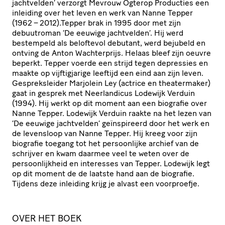
jachtvelden’ verzorgt Mevrouw Ogterop Producties een
inleiding over het leven en werk van Nanne Tepper
(1962 – 2012).Tepper brak in 1995 door met zijn
debuutroman
‘
De eeuwige jachtvelden’. Hij werd
bestempeld als beloftevol debutant, werd bejubeld en
ontving de Anton Wach­ter­prijs. Helaas bleef zijn oeuvre
beperkt. Tepper voerde een strijd tegen depressies en
maakte op vijf­tig­ja­rige leeftijd een eind aan zijn leven.
Gespreks­leider Marjolein Ley (actrice en thea­ter­maker)
gaat in gesprek met Neer­lan­dicus Lodewijk Verduin
(1994). Hij werkt op dit moment aan een biografie over
Nanne Tepper. Lodewijk Verduin raakte na het lezen van
‘
De eeuwige jachtvelden’ geïn­spi­reerd door het werk en
de levensloop van Nanne Tepper. Hij kreeg voor zijn
biografie toegang tot het persoon­lijke archief van de
schrijver en kwam daarmee veel te weten over de
persoon­lijk­heid en interesses van Tepper. Lodewijk legt
op dit moment de de laatste hand aan de biografie.
Tijdens deze inleiding krijg je alvast een voorproefje.
OVER HET BOEK