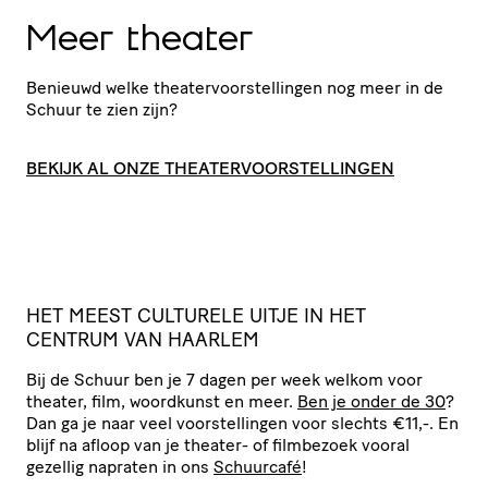
Meer theater
Benieuwd welke thea­ter­voor­stel­lingen nog meer in de
Schuur te zien zijn?
BEKIJK AL ONZE THEATERVOORSTELLINGEN
HET
MEEST
CULTURELE
UITJE
IN
HET
CENTRUM
VAN
HAARLEM
Bij de Schuur ben je 7 dagen per week welkom voor
theater, film, woordkunst en meer.
Ben je onder de 30
?
Dan ga je naar veel voor­stel­lingen voor slechts €11,-. En
blijf na afloop van je theater- of filmbezoek vooral
gezellig napraten in ons
Schuurcafé
!