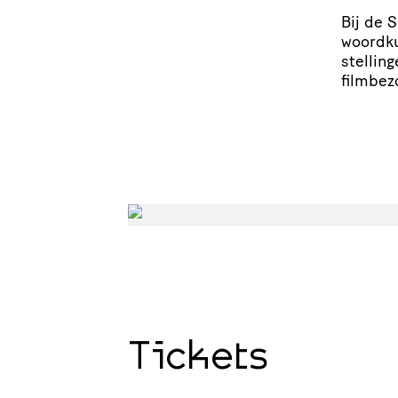
Bij de 
woordk
stel­lin
filmbez
Tickets