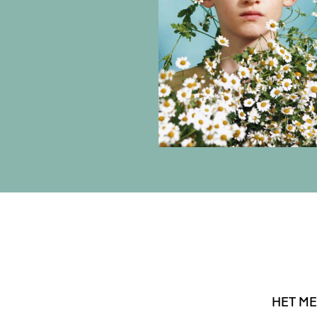
HET
ME