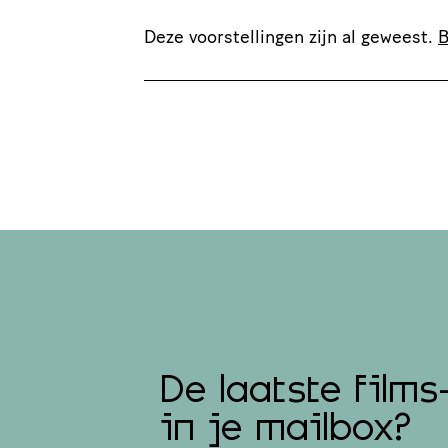
Deze voorstellingen zijn al geweest.
B
De laatste films
in je mailbox?