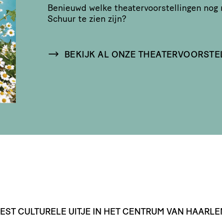
Benieuwd welke thea­ter­voor­stel­lingen nog
Schuur te zien zijn?
BEKIJK AL ONZE THEATERVOORSTE
EST
CULTURELE
UITJE
IN
HET
CENTRUM
VAN
HAARLE