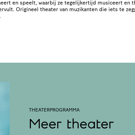
rt en speelt, waarbij ze tege­lij­ker­tijd musiceert en t
vervult. Origineel theater van muzikanten die iets te ze
.
THEATERPROGRAMMA
Meer theater