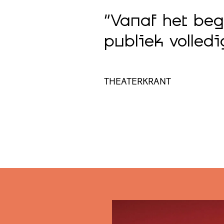
speeld door
“Vanaf het beg
publiek volled
THEATERKRANT