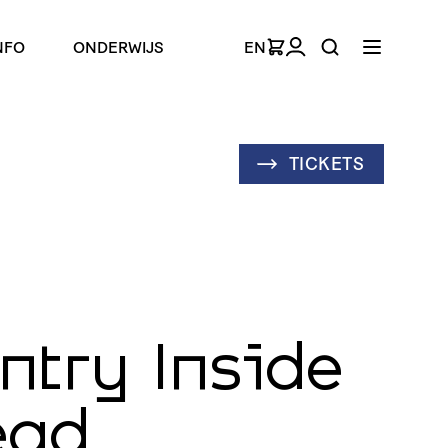
NFO
ONDERWIJS
EN
TICKETS
ntry Inside
ead