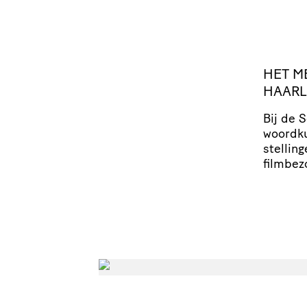
HET
M
HAAR
Bij de 
woordk
stel­lin
filmbez