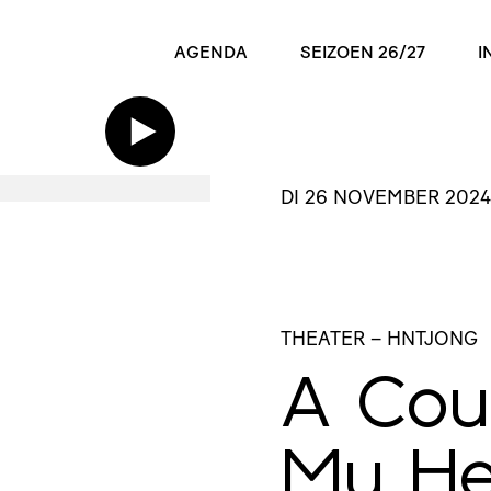
AGENDA
SEIZOEN 26/27
I
DI 26 NOVEMBER 2024
THEATER
– HNTJONG
A Cou
My H