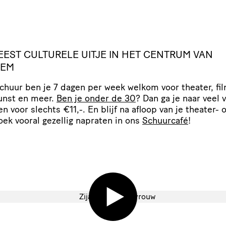
EEST
CULTURELE
UITJE
IN
HET
CENTRUM
VAN
LEM
Schuur ben je 7 dagen per week welkom voor theater, fil
unst en meer.
Ben je onder de 30
? Dan ga je naar veel 
gen voor slechts €11,-. En blijf na afloop van je theater- o
oek vooral gezellig napraten in ons
Schuurcafé
!