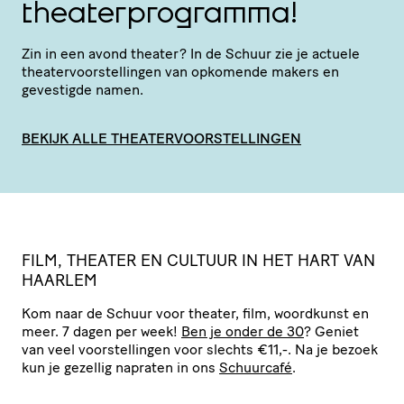
theaterprogramma!
Zin in een avond theater? In de Schuur zie je actuele
thea­ter­voor­stel­lingen van opkomende makers en
gevestigde namen.
BEKIJK ALLE THEATERVOORSTELLINGEN
F
ILM, THEATER EN CULTUUR IN HET HART VAN
HAARLEM
Kom naar de Schuur voor theater, film, woordkunst en
meer. 7 dagen per week!
Ben je onder de 30
? Geniet
van veel voor­stel­lingen voor slechts €11,-. Na je bezoek
kun je gezellig napraten in ons
Schuurcafé
.