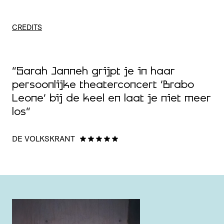
CREDITS
“Sarah Janneh grijpt je in haar
persoonlijke theaterconcert ‘Brabo
“
Leone’ bij de keel en laat je niet meer
o
los”
T
DE VOLKSKRANT