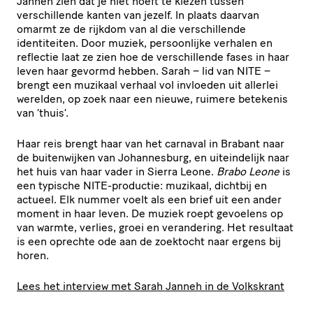
Janneh zien dat je niet hoeft te kiezen tussen
verschillende kanten van jezelf. In plaats daarvan
omarmt ze de rijkdom van al die verschillende
identiteiten. Door muziek, persoonlijke verhalen en
reflectie laat ze zien hoe de verschillende fases in haar
leven haar gevormd hebben. Sarah – lid van NITE –
brengt een muzikaal verhaal vol invloeden uit allerlei
werelden, op zoek naar een nieuwe, ruimere betekenis
van ‘thuis’.
Haar reis brengt haar van het carnaval in Brabant naar
de buitenwijken van Johannesburg, en uiteindelijk naar
het huis van haar vader in Sierra Leone.
Brabo Leone
is
een typische NITE-productie: muzikaal, dichtbij en
actueel. Elk nummer voelt als een brief uit een ander
moment in haar leven. De muziek roept gevoelens op
van warmte, verlies, groei en verandering. Het resultaat
is een oprechte ode aan de zoektocht naar ergens bij
horen.
Lees het interview met Sarah Janneh in de Volkskrant