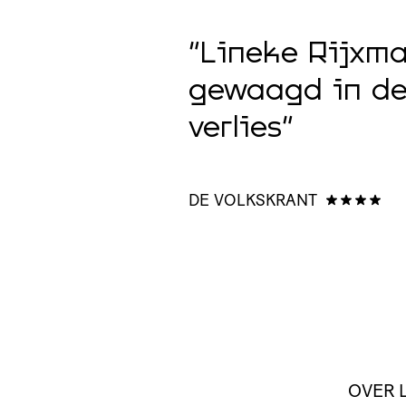
het spel, en
“Lineke Rijxma
terloops, dat
gewaagd in de p
amenhang van
verlies”
 voelen ook
DE VOLKSKRANT
OVER 