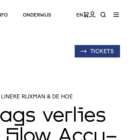
NFO
ONDERWIJS
EN
TICKETS
 LINEKE RIJXMAN & DE HOE
ags verlies
 Slow Accu­