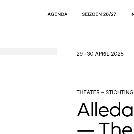
AGENDA
SEIZOEN 26/27
I
29
–
30 APRIL 2025
THEATER
– STICHTING
Alleda
— The