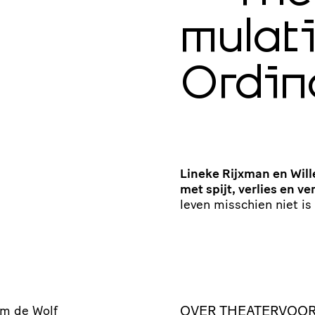
mu­la­t
Ordin
Lineke Rijxman en Will
met spijt, verlies en ve
leven misschien niet i
OVER THEATERVOOR
em de Wolf