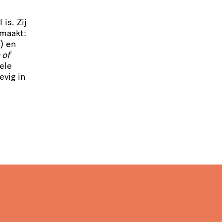
is. Zij
emaakt:
) en
 of
ele
evig in