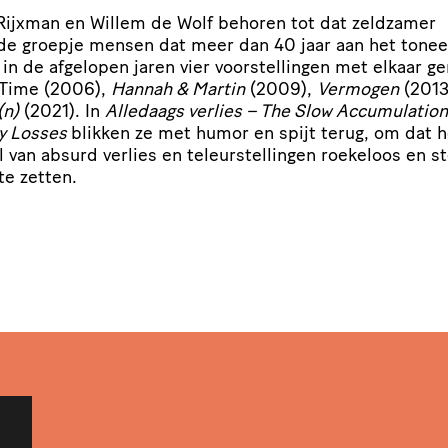
Rijxman en Willem de Wolf behoren tot dat zeldzamer
e groepje mensen dat meer dan 40 jaar aan het toneel 
in de afgelopen jaren vier voor­stel­lingen met elkaar g
Time (2006),
Hannah
&
Martin
(2009),
Vermogen
(2013
(n)
(2021). In
Alledaags verlies – The Slow
Accu­mu­la­tion
y Losses
blikken ze met humor en spijt terug, om dat h
 van absurd verlies en teleur­stel­lingen roekeloos en st
te zetten.