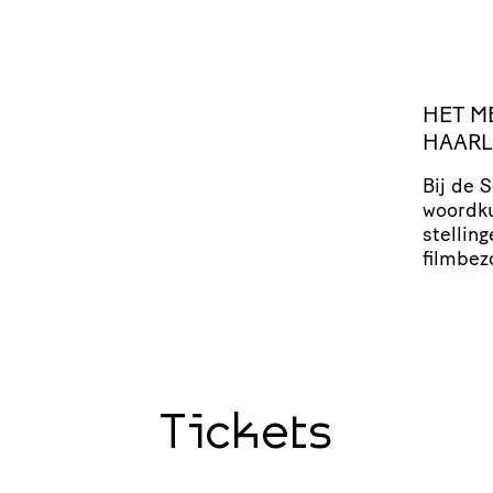
HET
M
HAAR
Bij de 
woordk
stel­lin
filmbez
Tickets