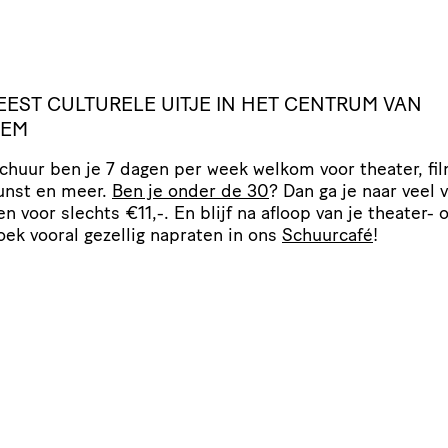
EEST
CULTURELE
UITJE
IN
HET
CENTRUM
VAN
LEM
Schuur ben je 7 dagen per week welkom voor theater, fil
unst en meer.
Ben je onder de 30
? Dan ga je naar veel 
gen voor slechts €11,-. En blijf na afloop van je theater- o
oek vooral gezellig napraten in ons
Schuurcafé
!