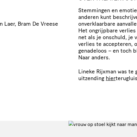
Stemmingen en emoties 
anderen kunt beschrijv
n Laer, Bram De Vreese
onverklaarbare aanvall
Het ongrijpbare verlies
net als je onschuld, je
verlies te accepteren,
genadeloos – en toch bl
Naar anders.
Lineke Rijxman was te g
uitzending
hier
teruglui