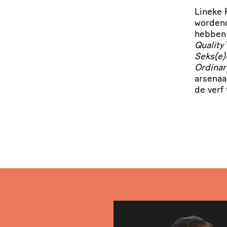
Lineke 
wordend
hebben 
Quality
Seks(e)
Ordinar
arsenaal
de verf 