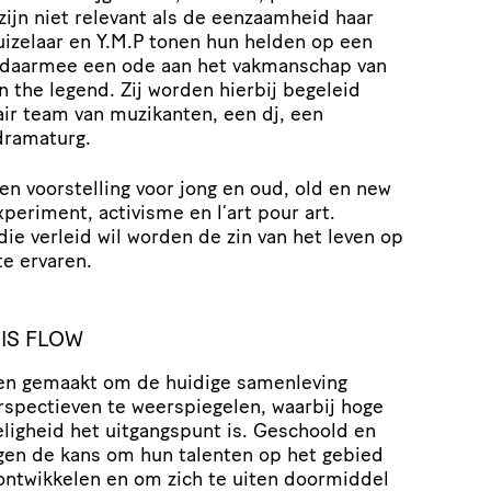
ijn niet relevant als de eenzaamheid haar
izelaar en Y.M.P tonen hun helden op een
n daarmee een ode aan het vakmanschap van
en the legend. Zij worden hierbij begeleid
air team van muzikanten, een dj, een
 dramaturg.
en voorstelling voor jong en oud, old en new
xperiment, activisme en l’art pour art.
ie verleid wil worden de zin van het leven op
te ervaren.
IS FLOW
den gemaakt om de huidige samenleving
rspectieven te weerspiegelen, waarbij hoge
eligheid het uitgangspunt is. Geschoold en
jgen de kans om hun talenten op het gebied
ntwikkelen en om zich te uiten doormiddel