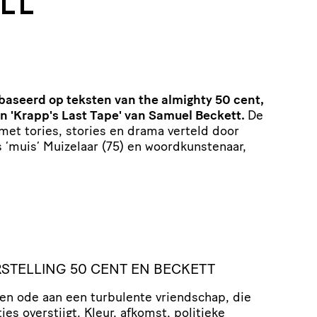
tt
baseerd op teksten van the almighty 50 cent,
 en 'Krapp's Last Tape' van Samuel Beckett.
De
met tories, stories en drama verteld door
 ‘muis’ Muizelaar (75) en woordkunstenaar,
STELLING 50 CENT EN BECKETT
en ode aan een turbulente vriendschap, die
ties overstijgt. Kleur, afkomst, politieke