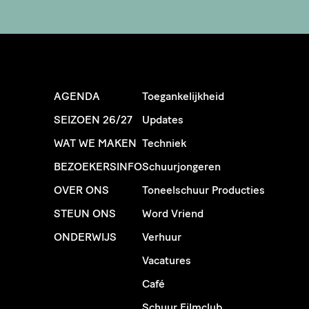
AGENDA
Toegankelijkheid
SEIZOEN 26/27
Updates
WAT WE MAKEN
Techniek
BEZOEKERSINFO
Schuurjongeren
OVER ONS
Toneelschuur Producties
STEUN ONS
Word Vriend
ONDERWIJS
Verhuur
Vacatures
Café
Schuur Filmclub