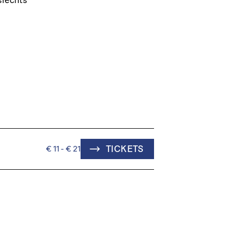
TICKETS
€ 11 - € 21