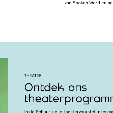
van Spoken Word en a
THEATER
Ontdek ons
theaterprogram
In de Schuur zie je thea­ter­voor­stel­linge