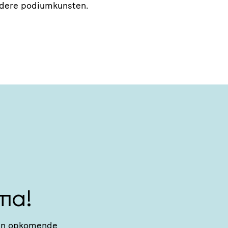
ndere podiumkunsten.
ma!
n van opkomende