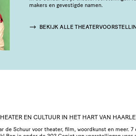
makers en gevestigde namen.
BEKIJK ALLE THEATERVOORSTELLI
 THEATER EN CULTUUR IN HET HART VAN HAARL
r de Schuur voor theater, film, woordkunst en meer. 7
ek!
Ben je onder de 30
? Geniet van voor­stel­lingen voor 