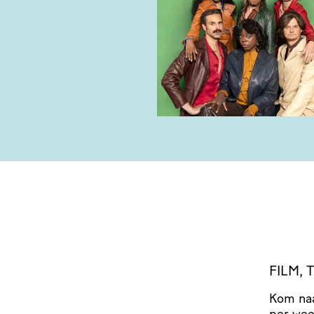
FILM,
Kom naa
per we