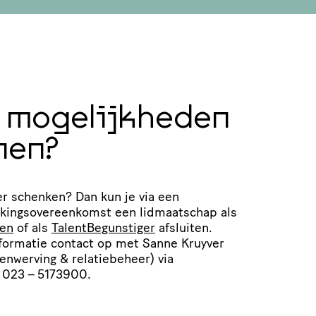
moge­lijk­heden
nen?
er schenken? Dan kun je via een
ings­over­een­komst een lidmaat­schap als
ven
of als
Talent­Be­gun­stiger
afsluiten.
ormatie contact op met Sanne Kruyver
en­wer­ving
&
rela­tie­be­heer) via
 023 – 5173900.