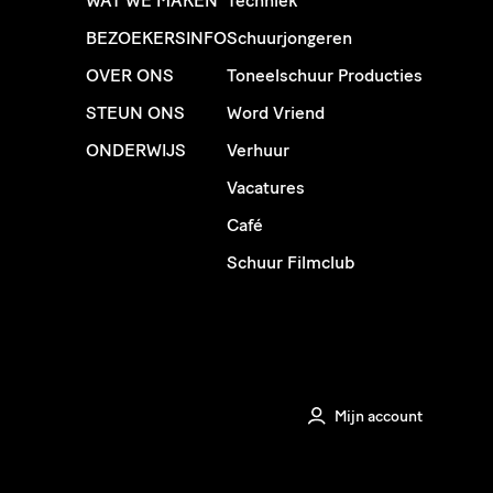
WAT WE MAKEN
Techniek
BEZOEKERSINFO
Schuurjongeren
OVER ONS
Toneelschuur Producties
STEUN ONS
Word Vriend
ONDERWIJS
Verhuur
Vacatures
Café
Schuur Filmclub
Mijn account