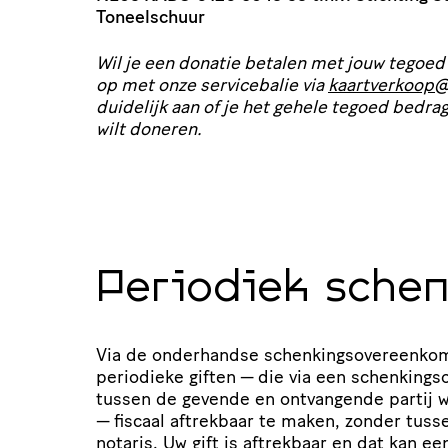
Toneelschuur
Wil je een donatie betalen met jouw tegoe
op met onze servi­ce­balie via
kaartverkoop@​
duidelijk aan of je het gehele tegoed bedra
wilt doneren.
Periodiek sche
Via de onderhandse schen­kings­over­een­kom
periodieke giften — die via een schen­kings­
tussen de gevende en ontvangende partij 
— fiscaal aftrekbaar te maken, zonder tus
notaris. Uw gift is aftrekbaar en dat kan een