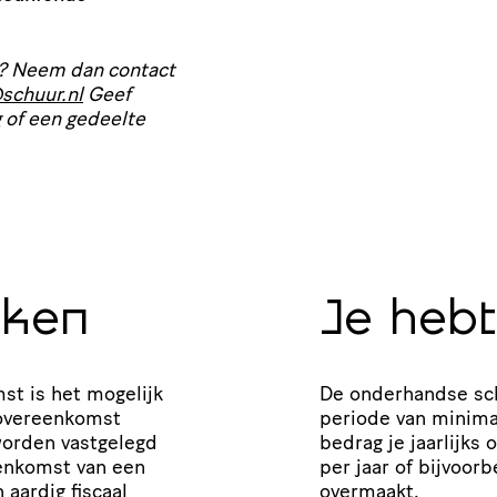
d? Neem dan contact
schuur.​nl
Geef
g of een gedeelte
nken
Je hebt
st is het mogelijk
De onderhandse sche
over­een­komst
periode van minimaal
worden vastgelegd
bedrag je jaarlijks 
senkomst van een
per jaar of bijvoor­b
 aardig fiscaal
overmaakt.