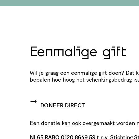
Eenmalige gift
Wil je graag een eenmalige gift doen? Dat k
bepalen hoe hoog het schen­kings­be­drag is
DONEER DIRECT
Een donatie kan ook overgemaakt worden n
NL65
RABO
0120 8649 59 t.n.v. Stichting 