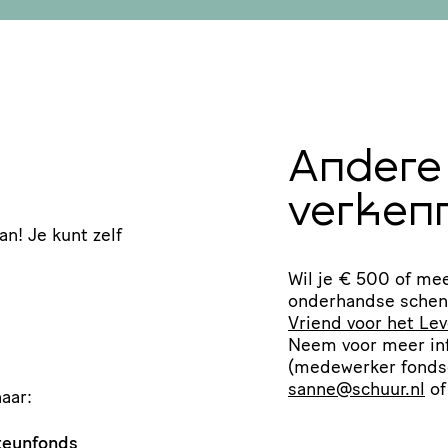
Andere 
verken
an! Je kunt zelf
.
Wil je € 500 of me
onderhandse schen­k
Vriend voor het Le
Neem voor meer inf
(medewerker fond­s
sanne@​schuur.​nl
of
aar:
Steunfonds