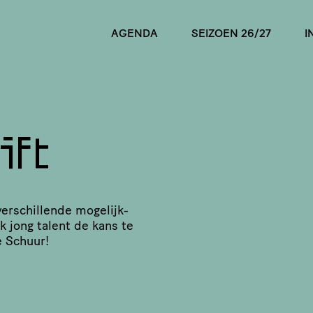
AGENDA
SEIZOEN 26/27
I
ift
rschil­lende moge­lijk­
 jong talent de kans te
e Schuur!